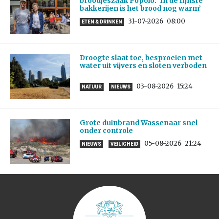
broodjeszaak Popolo: ‘In de fijnste
bakkerijen is het brood nog warm’
31-07-2026
08:00
ETEN & DRINKEN
Droogte slaat toe, besproeien met
water uit vijvers en sloten verboden
03-08-2026
15:24
NATUUR
NIEUWS
Grote duinbrand Wassenaar snel
onder controle
05-08-2026
21:24
NIEUWS
VEILIGHEID