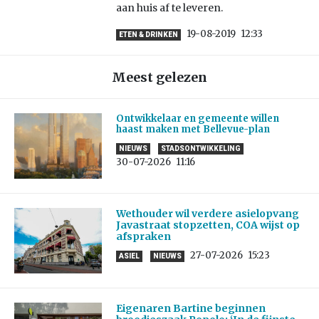
aan huis af te leveren.
19-08-2019
12:33
ETEN & DRINKEN
Meest gelezen
Ontwikkelaar en gemeente willen
haast maken met Bellevue-plan
NIEUWS
STADSONTWIKKELING
30-07-2026
11:16
Wethouder wil verdere asielopvang
Javastraat stopzetten, COA wijst op
afspraken
27-07-2026
15:23
ASIEL
NIEUWS
Eigenaren Bartine beginnen