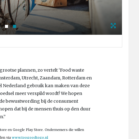
Foto
ootse plannen, zo vertelt ‘Food waste
 Amsterdam, Utrecht, Zaandam, Rotterdam en
el Nederland gebruik kan maken van deze
 voedsel meer verspild wordt! We hopen
p de bewustwording bij de consument
hopen dat bij de mensen thuis op den duur
n.”
tore en Google Play Store. Ondernemers die willen
den via
www.toogoodtogo.nl