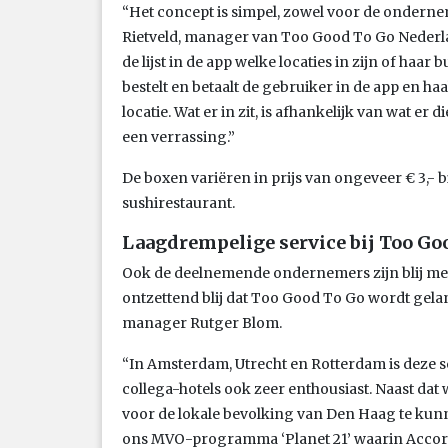
“Het concept is simpel, zowel voor de ondernem
Rietveld, manager van Too Good To Go Nederland
de lijst in de app welke locaties in zijn of ha
bestelt en betaalt de gebruiker in de app en haal
locatie. Wat er in zit, is afhankelijk van wat er 
een verrassing.”
De boxen variëren in prijs van ongeveer € 3,- b
sushirestaurant.
Laagdrempelige service bij Too Go
Ook de deelnemende ondernemers zijn blij met
ontzettend blij dat Too Good To Go wordt gela
manager Rutger Blom.
“In Amsterdam, Utrecht en Rotterdam is deze se
collega-hotels ook zeer enthousiast. Naast dat w
voor de lokale bevolking van Den Haag te kunne
ons MVO-programma ‘Planet 21’ waarin Accor 