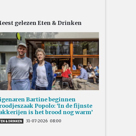
eest gelezen Eten & Drinken
igenaren Bartine beginnen
roodjeszaak Popolo: ‘In de fijnste
akkerijen is het brood nog warm’
31-07-2026
08:00
TEN & DRINKEN