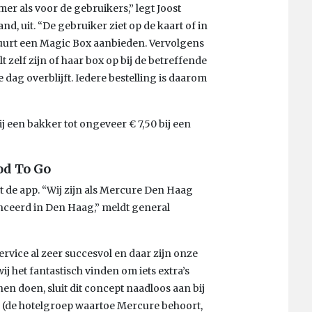
er als voor de gebruikers,” legt Joost
, uit. “De gebruiker ziet op de kaart of in
ar buurt een Magic Box aanbieden. Vervolgens
t zelf zijn of haar box op bij de betreffende
die dag overblijft. Iedere bestelling is daarom
ij een bakker tot ongeveer € 7,50 bij een
od To Go
 de app. “Wij zijn als Mercure Den Haag
nceerd in Den Haag,” meldt general
rvice al zeer succesvol en daar zijn onze
ij het fantastisch vinden om iets extra’s
n doen, sluit dit concept naadloos aan bij
(de hotelgroep waartoe Mercure behoort,