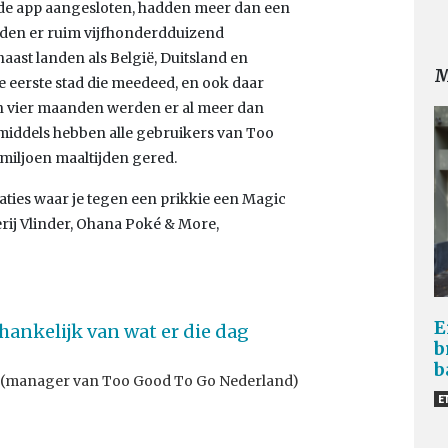
j de app aangesloten, hadden meer dan een
den er ruim vijfhonderdduizend
naast landen als België, Duitsland en
M
 eerste stad die meedeed, en ook daar
n vier maanden werden er al meer dan
middels hebben alle gebruikers van Too
miljoen maaltijden gered.
aties waar je tegen een prikkie een Magic
rij Vlinder, Ohana Poké & More,
E
fhankelijk van wat er die dag
b
b
ld (manager van Too Good To Go Nederland)
E