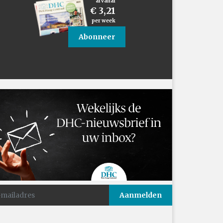
al vanaf
€ 3,21
per week
Abonneer