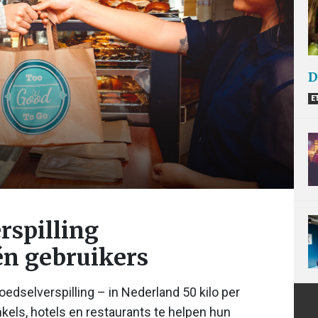
D
E
rspilling
én gebruikers
oedselverspilling – in Nederland 50 kilo per
kels, hotels en restaurants te helpen hun