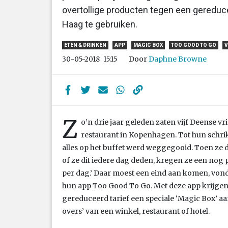
overtollige producten tegen een gereduce
Haag te gebruiken.
ETEN & DRINKEN
APP
MAGIC BOX
TOO GOOD TO GO
V
Door
Daphne Browne
30-05-2018
15:15
Z
o’n drie jaar geleden zaten vijf Deense vr
restaurant in Kopenhagen. Tot hun schri
alles op het buffet werd weggegooid. Toen ze
of ze dit iedere dag deden, kregen ze een nog p
per dag.’ Daar moest een eind aan komen, vonde
hun app Too Good To Go. Met deze app krijg
gereduceerd tarief een speciale ‘Magic Box’ aan 
overs’ van een winkel, restaurant of hotel.