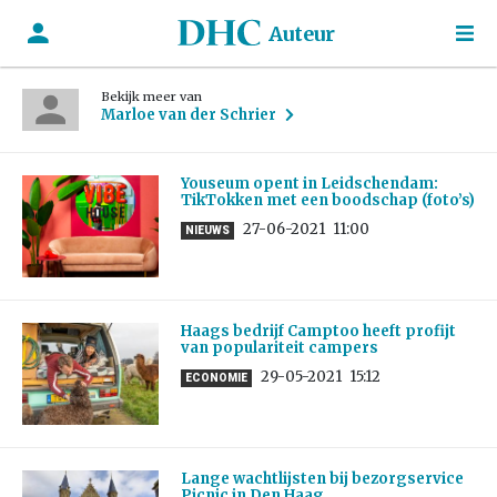
Auteur
Bekijk meer van
Marloe van der Schrier
Youseum opent in Leidschendam:
TikTokken met een boodschap (foto’s)
27-06-2021
11:00
NIEUWS
Haags bedrijf Camptoo heeft profijt
van populariteit campers
29-05-2021
15:12
ECONOMIE
Lange wachtlijsten bij bezorgservice
Picnic in Den Haag