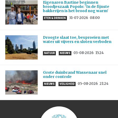
Eigenaren Bartine beginnen
broodjeszaak Popolo: ‘In de fijnste
bakkerijen is het brood nog warm’
31-07-2026
08:00
ETEN & DRINKEN
Droogte slaat toe, besproeien met
water uit vijvers en sloten verboden
03-08-2026
15:24
NATUUR
NIEUWS
Grote duinbrand Wassenaar snel
onder controle
05-08-2026
21:24
NIEUWS
VEILIGHEID