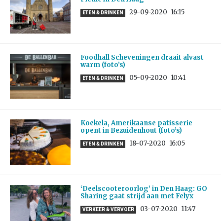
29-09-2020
16:15
ETEN & DRINKEN
Foodhall Scheveningen draait alvast
warm (foto’s)
05-09-2020
10:41
ETEN & DRINKEN
Koekela, Amerikaanse patisserie
opent in Bezuidenhout (foto’s)
18-07-2020
16:05
ETEN & DRINKEN
‘Deelscooteroorlog’ in Den Haag: GO
Sharing gaat strijd aan met Felyx
03-07-2020
11:47
VERKEER & VERVOER