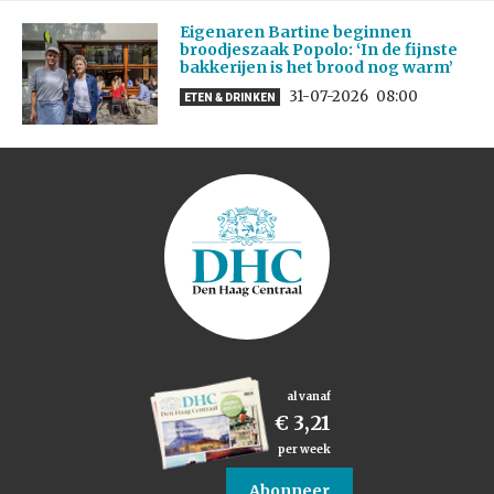
Eigenaren Bartine beginnen
broodjeszaak Popolo: ‘In de fijnste
bakkerijen is het brood nog warm’
31-07-2026
08:00
ETEN & DRINKEN
al vanaf
€ 3,21
per week
Abonneer