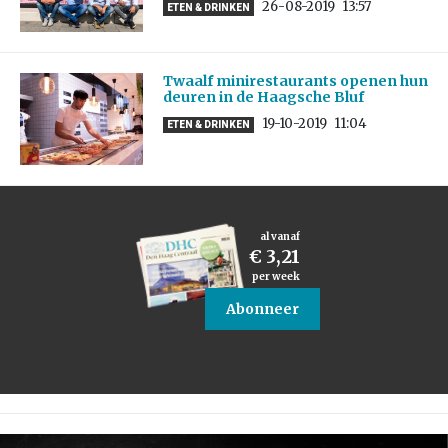
26-08-2019
13:57
ETEN & DRINKEN
Twaalf minirestaurants openen hun
deuren in de Haagsche Bluf
19-10-2019
11:04
ETEN & DRINKEN
al vanaf
€ 3,21
per week
Abonneer