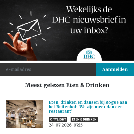
Meest gelezen Eten & Drinken
Eten, drinken en dansen bij Rogue aan
het Buitenhof: ‘We zijn meer dan een
restaurant’
CITYLIGHT
ETEN & DRINKEN
24-07-2026
07:15