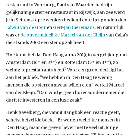
restaurant in Voorburg, Paul van Waarden had zijn
gelijknamige sterrenrestaurant in Rijswijk, aan zee werd
je in Seinpost op je wenken bediend door het gouden duo
Edwin van de Goor
en
Gert-Jan Cieremans
, en natuurlijk
was er
de onvermijdelijke Marcel van der Kleijn
van Calla’s
die al sinds 2002 een ster op zak heeft.
Hoe komt het dat Den Haag anno 2019, in vergelijking met
Amsterdam (16* en 3**) en Rotterdam (5* en 3**), zo
weinig toprestaurants heeft? Voor een groot deel ligt het
aan het publiek. “We hebben in Den Haag te weinig
mensen die op sterrenniveau willen eten,” vertelt Marcel
van der Kleijn. “Dan vind je geen horecaondernemer die
durft te investeren in een luxe zaak.”
Henk Savelberg, die vanuit Bangkok een reactie geeft,
schetst hetzelfde beeld. “Er wonen wel rijke mensen in
Den Haag, maar die geven liever niet te veel uit. Jonge