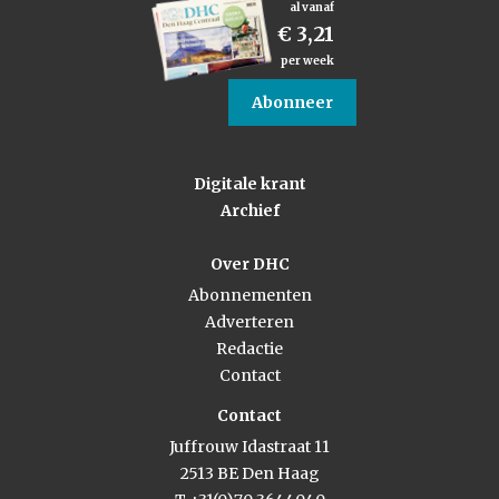
al vanaf
€ 3,21
per week
Abonneer
Digitale krant
Archief
Over DHC
Abonnementen
Adverteren
Redactie
Contact
Contact
Juffrouw Idastraat 11
2513 BE Den Haag