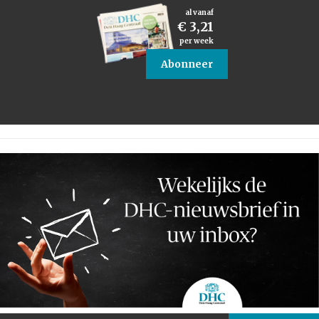
al vanaf
€ 3,21
per week
Abonneer