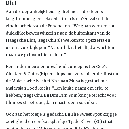
Bluf
Aan de toegankelijkheid ligt het niet – de sfeer is
laagdrempelig en relaxed – toch is er één valkuil: de
vindbaarheid van de Foodhallen. “We gaan werken aan
duidelijke bewegwijzering aan de buitenkant van de
Haagsche Bluf,” zegt Chu als we Renato’s pizzeria en
osteria voorbijlopen. “Natuurlijk is het altijd afwachten,
maar we geloven hier echt in.”
Een ander nieuw en opvallend concept is CeeCee’s
Chicken & Chips (kip en chips met verschillende dips) en
de Maleisische tv-chef Norman Musa is gestart met
Malaysian Food Rocks. “Een leuke naam om erbij te
hebben,” zegt Chu. Bij Dim Dim Sum kun je terecht voor
Chinees streetfood, daarnaast is een sushibar.
Ook aan het toetje is gedacht. Bij The Sweet Spot krijg je
zoetigheid en een kaasplankje. Tjade Klaver (30) staat
achter de balie. “Mijn compagnon Erik Mulder en ik