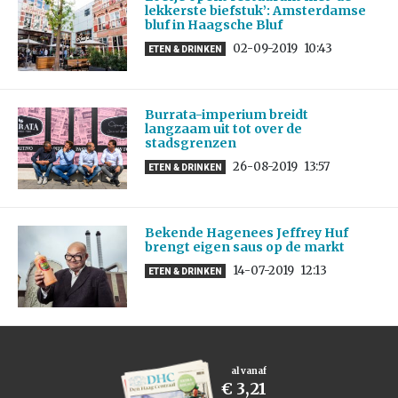
lekkerste biefstuk’: Amsterdamse
bluf in Haagsche Bluf
02-09-2019
10:43
ETEN & DRINKEN
Burrata-imperium breidt
langzaam uit tot over de
stadsgrenzen
26-08-2019
13:57
ETEN & DRINKEN
Bekende Hagenees Jeffrey Huf
brengt eigen saus op de markt
14-07-2019
12:13
ETEN & DRINKEN
al vanaf
€ 3,21