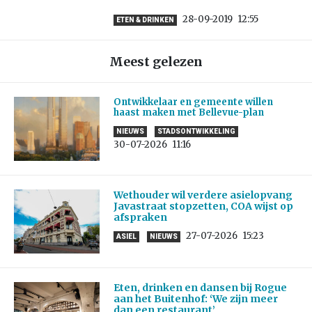
28-09-2019
12:55
ETEN & DRINKEN
Meest gelezen
Ontwikkelaar en gemeente willen
haast maken met Bellevue-plan
NIEUWS
STADSONTWIKKELING
30-07-2026
11:16
Wethouder wil verdere asielopvang
Javastraat stopzetten, COA wijst op
afspraken
27-07-2026
15:23
ASIEL
NIEUWS
Eten, drinken en dansen bij Rogue
aan het Buitenhof: ‘We zijn meer
dan een restaurant’