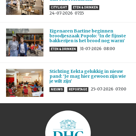
CITYLIGHT
ETEN & DRINKEN
24-07-2026
07:15
Eigenaren Bartine beginnen
broodjeszaak Popolo: ‘In de fijnste
bakkerijen is het brood nog warm’
31-07-2026
08:00
ETEN & DRINKEN
Stichting Eekta gelukkig in nieuw
pand: ‘Je mag hier gewoon zijn wie
je wilt zijn’
25-07-2026
07:00
NIEUWS
REPORTAGE