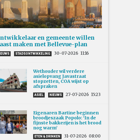
ntwikkelaar en gemeente willen
aast maken met Bellevue-plan
30-07-2026
11:16
IEUWS
STADSONTWIKKELING
Wethouder wil verdere
asielopvang Javastraat
stopzetten, COA wijst op
afspraken
27-07-2026
15:23
ASIEL
NIEUWS
Eigenaren Bartine beginnen
broodjeszaak Popolo: ‘In de
fijnste bakkerijen is het brood
nog warm’
31-07-2026
08:00
ETEN & DRINKEN