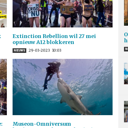
O
k
Extinction Rebellion wil 27 mei
h
opnieuw A12 blokkeren
N
29-03-2023
10:03
NIEUWS
:
Museon-Omniversum