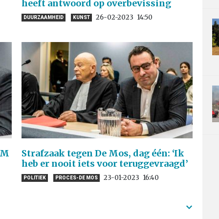
heeft antwoord op overbevissing
26-02-2023
14:50
DUURZAAMHEID
KUNST
OM
Strafzaak tegen De Mos, dag één: ‘Ik
heb er nooit iets voor teruggevraagd’
23-01-2023
16:40
POLITIEK
PROCES-DE MOS