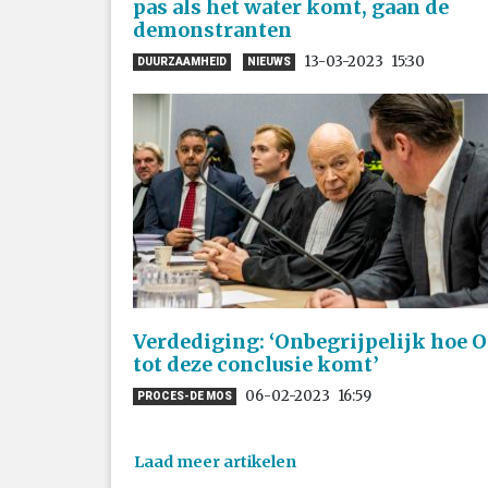
pas als het water komt, gaan de
demonstranten
13-03-2023
15:30
DUURZAAMHEID
NIEUWS
Verdediging: ‘Onbegrijpelijk hoe 
tot deze conclusie komt’
06-02-2023
16:59
PROCES-DE MOS
Laad meer artikelen