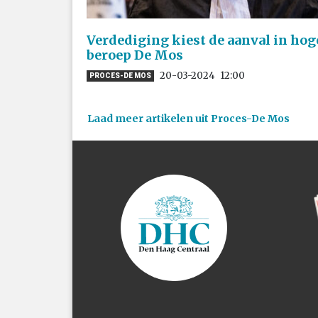
Verdediging kiest de aanval in hog
beroep De Mos
20-03-2024
12:00
PROCES-DE MOS
Laad meer artikelen uit Proces-De Mos