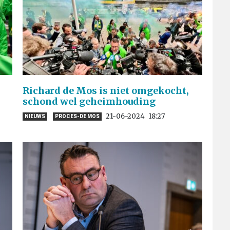
Richard de Mos is niet omgekocht,
schond wel geheimhouding
21-06-2024
18:27
NIEUWS
PROCES-DE MOS