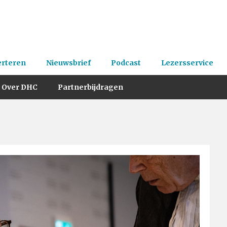
erteren
Nieuwsbrief
Podcast
Lezersservice
Over DHC
Partnerbijdragen