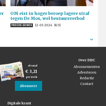
er
OM eist in hoger beroep lagere straf
tegen De Mos, wel bestuursverbod
12-03-2024
16:51
PROCES-DE MOS
Over DHC
al vanaf
Abonnementen
€ 3,21
Adverteren
per week
Redactie
Contact
Abonneer
Digitale krant