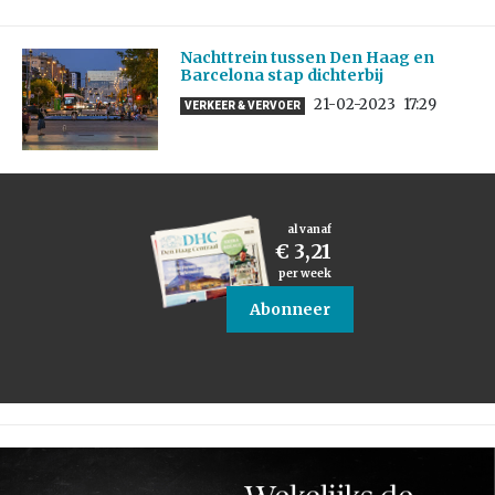
Nachttrein tussen Den Haag en
Barcelona stap dichterbij
21-02-2023
17:29
VERKEER & VERVOER
al vanaf
€ 3,21
per week
Abonneer