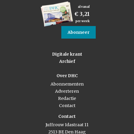
al vanaf
€ 3,21
per week
Abonneer
Digitale krant
Archief
Over DHC
Abonnementen
Adverteren
Redactie
Contact
Contact
Juffrouw Idastraat 11
2513 BE Den Haag