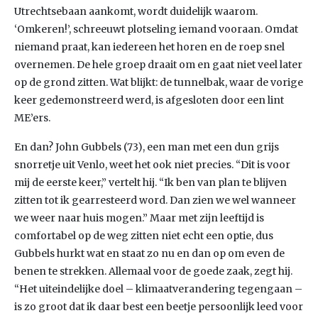
Utrechtsebaan aankomt, wordt duidelijk waarom.
‘Omkeren!’, schreeuwt plotseling iemand vooraan. Omdat
niemand praat, kan iedereen het horen en de roep snel
overnemen. De hele groep draait om en gaat niet veel later
op de grond zitten. Wat blijkt: de tunnelbak, waar de vorige
keer gedemonstreerd werd, is afgesloten door een lint
ME’ers.
En dan? John Gubbels (73), een man met een dun grijs
snorretje uit Venlo, weet het ook niet precies. “Dit is voor
mij de eerste keer,” vertelt hij. “Ik ben van plan te blijven
zitten tot ik gearresteerd word. Dan zien we wel wanneer
we weer naar huis mogen.” Maar met zijn leeftijd is
comfortabel op de weg zitten niet echt een optie, dus
Gubbels hurkt wat en staat zo nu en dan op om even de
benen te strekken. Allemaal voor de goede zaak, zegt hij.
“Het uiteindelijke doel – klimaatverandering tegengaan –
is zo groot dat ik daar best een beetje persoonlijk leed voor