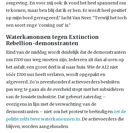
omgeving. En voor mij ook: ik vond het heel spannend om
te komen, maar ben blij dat ik er ben. Er wordt heel positief
op mijn bord gereageerd,” lacht Van Neer. “Terwijl het toch
een soort enge ‘coming out’ is.”
Waterkanonnen tegen Extinction
Rebellion-demonstranten
Eind van de middag wordt duidelijk dat de demonstranten
om 17.00 uur weg moeten zijn. Iedereen zit dan al uren op
het asfalt, een groot deel is al naar huis. Wie de A12 niet
vóór 17.00 uur heeft verlaten, wordt opgepakt en
afgevoerd. Zo’n zevenhonderd actievoerders besluiten
pas weg te gaan als de overheid stopt met het subsidiëren
van de fossiele industrie. Dat gebeurt zaterdag –
overigens in lijn met de verwachting van de
demonstranten – niet: om het protest te beëindigen
zet de
politie zelfs twee waterkanonnen in
. De actievoerders die
blijven, worden aangehouden.