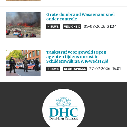
Grote duinbrand Wassenaar snel
onder controle
05-08-2026
21:24
NIEUWS
VEILIGHEID
Taakstraf voor geweld tegen
agenten tijdens onrust in
Schilderswijk na WK-wedstrijd
27-07-2026
14:01
NIEUWS
RECHTSPRAAK