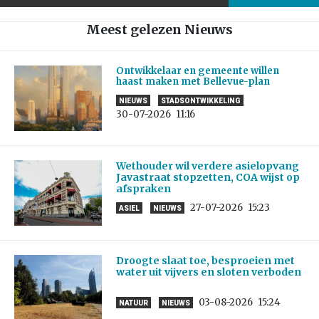
Meest gelezen Nieuws
Ontwikkelaar en gemeente willen
haast maken met Bellevue-plan
NIEUWS
STADSONTWIKKELING
30-07-2026
11:16
Wethouder wil verdere asielopvang
Javastraat stopzetten, COA wijst op
afspraken
27-07-2026
15:23
ASIEL
NIEUWS
Droogte slaat toe, besproeien met
water uit vijvers en sloten verboden
03-08-2026
15:24
NATUUR
NIEUWS