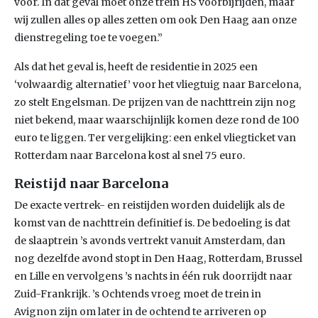
voor. In dat geval moet onze trein HS voorbijrijden, maar
wij zullen alles op alles zetten om ook Den Haag aan onze
dienstregeling toe te voegen.”
Als dat het geval is, heeft de residentie in 2025 een
‘volwaardig alternatief’ voor het vliegtuig naar Barcelona,
zo stelt Engelsman. De prijzen van de nachttrein zijn nog
niet bekend, maar waarschijnlijk komen deze rond de 100
euro te liggen. Ter vergelijking: een enkel vliegticket van
Rotterdam naar Barcelona kost al snel 75 euro.
Reistijd naar Barcelona
De exacte vertrek- en reistijden worden duidelijk als de
komst van de nachttrein definitief is. De bedoeling is dat
de slaaptrein ’s avonds vertrekt vanuit Amsterdam, dan
nog dezelfde avond stopt in Den Haag, Rotterdam, Brussel
en Lille en vervolgens ’s nachts in één ruk doorrijdt naar
Zuid-Frankrijk. ’s Ochtends vroeg moet de trein in
Avignon zijn om later in de ochtend te arriveren op