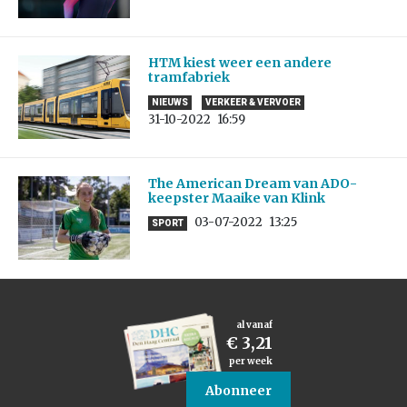
HTM kiest weer een andere
tramfabriek
NIEUWS
VERKEER & VERVOER
31-10-2022
16:59
The American Dream van ADO-
keepster Maaike van Klink
03-07-2022
13:25
SPORT
al vanaf
€ 3,21
per week
Abonneer