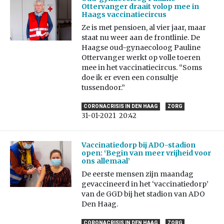
Ottervanger draait volop mee in
Haags vaccinatiecircus
Ze is met pensioen, al vier jaar, maar
staat nu weer aan de frontlinie. De
Haagse oud-gynaecoloog Pauline
Ottervanger werkt op volle toeren
mee in het vaccinatiecircus. “Soms
doe ik er even een consultje
tussendoor.”
CORONACRISIS IN DEN HAAG
ZORG
31-01-2021
20:42
Vaccinatiedorp bij ADO-stadion
open: ‘Begin van meer vrijheid voor
ons allemaal’
De eerste mensen zijn maandag
gevaccineerd in het ‘vaccinatiedorp’
van de GGD bij het stadion van ADO
Den Haag.
CORONACRISIS IN DEN HAAG
ZORG