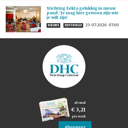
Stichting Eekta gelukkig in nieuw
pand: ‘Je mag hier gewoon zijn wie
je wilt zijn’
25-07-2026
07:00
NIEUWS
REPORTAGE
al vanaf
€ 3,21
per week
Abonneer