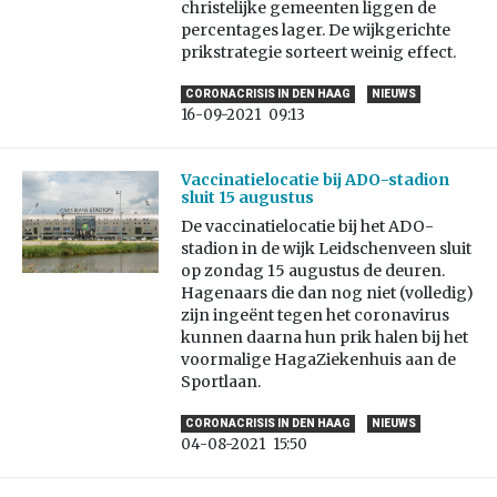
christelijke gemeenten liggen de
percentages lager. De wijkgerichte
prikstrategie sorteert weinig effect.
CORONACRISIS IN DEN HAAG
NIEUWS
16-09-2021
09:13
Vaccinatielocatie bij ADO-stadion
sluit 15 augustus
De vaccinatielocatie bij het ADO-
stadion in de wijk Leidschenveen sluit
op zondag 15 augustus de deuren.
Hagenaars die dan nog niet (volledig)
zijn ingeënt tegen het coronavirus
kunnen daarna hun prik halen bij het
voormalige HagaZiekenhuis aan de
Sportlaan.
CORONACRISIS IN DEN HAAG
NIEUWS
04-08-2021
15:50