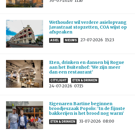
30-07-2026
11:16
Wethouder wil verdere asielopvang
Javastraat stopzetten, COA wijst op
afspraken
27-07-2026
15:23
ASIEL
NIEUWS
Eten, drinken en dansen bij Rogue
aan het Buitenhof: ‘We zijn meer
dan een restaurant’
CITYLIGHT
ETEN & DRINKEN
24-07-2026
07:15
Eigenaren Bartine beginnen
broodjeszaak Popolo: ‘In de fijnste
bakkerijen is het brood nog warm’
31-07-2026
08:00
ETEN & DRINKEN