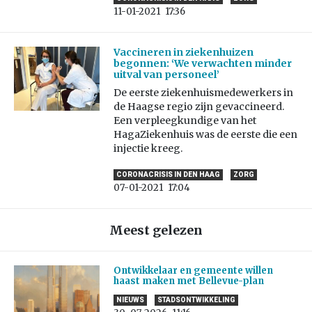
11-01-2021
17:36
Vaccineren in ziekenhuizen
begonnen: ‘We verwachten minder
uitval van personeel’
De eerste ziekenhuismedewerkers in
de Haagse regio zijn gevaccineerd.
Een verpleegkundige van het
HagaZiekenhuis was de eerste die een
injectie kreeg.
CORONACRISIS IN DEN HAAG
ZORG
07-01-2021
17:04
Meest gelezen
Ontwikkelaar en gemeente willen
haast maken met Bellevue-plan
NIEUWS
STADSONTWIKKELING