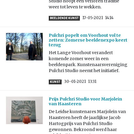
Studio hoopt een verloren traditie
weer tot leven te wekken.
17-05-2021
14:14
BEELDENDE KUNST
Pulchri popelt om Voorhout vol te
zetten: Zomerse beeldenexpo keert
terug
Het Lange Voorhout verandert
komende zomer weer in een
beeldenpark. Kunstenaarsvereniging
Pulchri Studio neemt het initiatief.
30-01-2021
13:31
KUNST
Prijs Pulchri Studio voor Marjolein
van Haasteren
De Leidse kunstenares Marjolein van
Haasteren heeft de jaarlijkse Jacob
Hartogprijs van Pulchri Studio
gewonnen. Bekroond werd haar