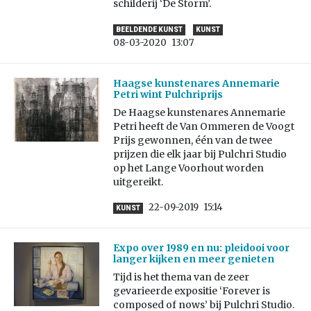
schilderij ‘De Storm’.
BEELDENDE KUNST
KUNST
08-03-2020
13:07
Haagse kunstenares Annemarie
Petri wint Pulchriprijs
De Haagse kunstenares Annemarie
Petri heeft de Van Ommeren de Voogt
Prijs gewonnen, één van de twee
prijzen die elk jaar bij Pulchri Studio
op het Lange Voorhout worden
uitgereikt.
22-09-2019
15:14
KUNST
Expo over 1989 en nu: pleidooi voor
langer kijken en meer genieten
Tijd is het thema van de zeer
gevarieerde expositie ‘Forever is
composed of nows’ bij Pulchri Studio.