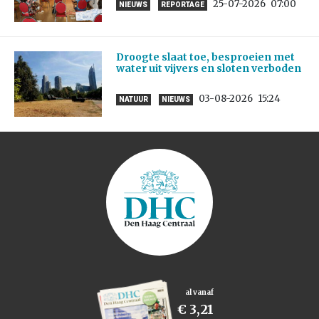
25-07-2026
07:00
NIEUWS
REPORTAGE
Droogte slaat toe, besproeien met
water uit vijvers en sloten verboden
03-08-2026
15:24
NATUUR
NIEUWS
al vanaf
€ 3,21