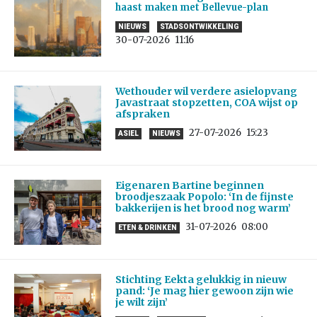
haast maken met Bellevue-plan
NIEUWS
STADSONTWIKKELING
30-07-2026
11:16
Wethouder wil verdere asielopvang
Javastraat stopzetten, COA wijst op
afspraken
27-07-2026
15:23
ASIEL
NIEUWS
Eigenaren Bartine beginnen
broodjeszaak Popolo: ‘In de fijnste
bakkerijen is het brood nog warm’
31-07-2026
08:00
ETEN & DRINKEN
Stichting Eekta gelukkig in nieuw
pand: ‘Je mag hier gewoon zijn wie
je wilt zijn’