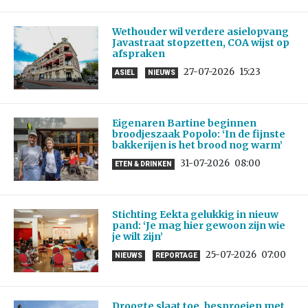
Wethouder wil verdere asielopvang
Javastraat stopzetten, COA wijst op
afspraken
27-07-2026
15:23
ASIEL
NIEUWS
Eigenaren Bartine beginnen
broodjeszaak Popolo: ‘In de fijnste
bakkerijen is het brood nog warm’
31-07-2026
08:00
ETEN & DRINKEN
Stichting Eekta gelukkig in nieuw
pand: ‘Je mag hier gewoon zijn wie
je wilt zijn’
25-07-2026
07:00
NIEUWS
REPORTAGE
Droogte slaat toe, besproeien met