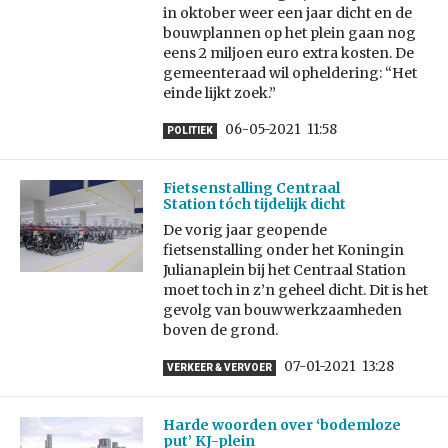
in oktober weer een jaar dicht en de
bouwplannen op het plein gaan nog
eens 2 miljoen euro extra kosten. De
gemeenteraad wil opheldering: “Het
einde lijkt zoek.”
06-05-2021
11:58
POLITIEK
Fietsenstalling Centraal
Station tóch tijdelijk dicht
De vorig jaar geopende
fietsenstalling onder het Koningin
Julianaplein bij het Centraal Station
moet toch in z’n geheel dicht. Dit is het
gevolg van bouwwerkzaamheden
boven de grond.
07-01-2021
13:28
VERKEER & VERVOER
Harde woorden over ‘bodemloze
put’ KJ-plein