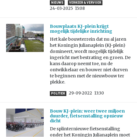
NIEUWS
VERKEER & VERVOER
24-03-2025
15:08
Bouwplaats KJ-plein krijgt
mogelijk tijdelijke inrichting
Het kale bouwterrein dat nu al jaren
het Koningin Julianaplein (KJ-plein)
domineert, wordt mogelijk tijdelijk
ingericht met bestrating en groen. De
kans daarop neemt toe, nu de
ontwikkelaar en bouwer niet durven
te beginnen met de nieuwbouw ter
plekke.
29-09-2022
13:30
POLITIEK
Bouw KJ-plein: weer twee miljoen
duurder, fietsenstalling opnieuw
dicht
De splinternieuwe fietsenstalling
onder het Koningin Julianaplein moet