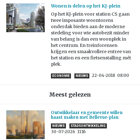
Wonen is delen op het KJ-plein
Op het KJ-plein voor station CS gaan
twee imposante woontorens
onderdak bieden aan de moderne
stedeling voor wie autobezit minder
van belang is dan een woonplek in
het centrum. En treinforensen
krijgen een smaakvollere entree van
het station en een fietsenstalling mét
plek.
22-04-2018
08:00
ECONOMIE
NIEUWS
Meest gelezen
Ontwikkelaar en gemeente willen
haast maken met Bellevue-plan
NIEUWS
STADSONTWIKKELING
30-07-2026
11:16