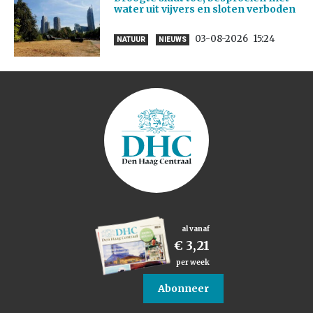
water uit vijvers en sloten verboden
03-08-2026
15:24
NATUUR
NIEUWS
al vanaf
€ 3,21
per week
Abonneer