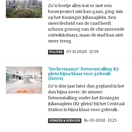
Zo’n beetje alles wat er met een
bouwproject mis kan gaan, ging mis
op het Koningin Julianaplein. Een
meerderheid van de raad heeft
schoon genoeg van de chicanerende
ontwikkelaars, maar de stad kan niet
meer terug.
07-11-2020
12:59
POLITIEK
‘Escheriaanse’ fietsenstalling KJ-
plein bijna klaar voor gebruik
(foto’s)
Zo’n drie jaar later dan gepland is het
dan bijna zover: de nieuwe
fietsenstalling onder het Koningin
Julianaplein (KJ-plein) bij het Centraal
Station is bijna klaar voor gebruik.
14-03-2020
13:25
VERKEER & VERVOER