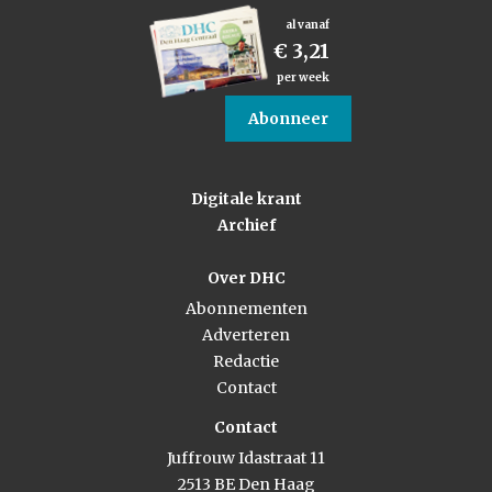
al vanaf
€ 3,21
per week
Abonneer
Digitale krant
Archief
Over DHC
Abonnementen
Adverteren
Redactie
Contact
Contact
Juffrouw Idastraat 11
2513 BE Den Haag