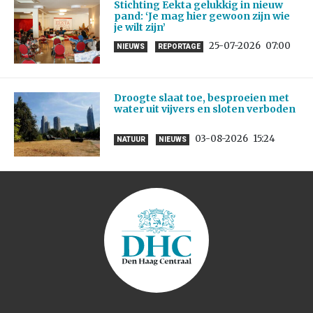
Stichting Eekta gelukkig in nieuw
pand: ‘Je mag hier gewoon zijn wie
je wilt zijn’
25-07-2026
07:00
NIEUWS
REPORTAGE
Droogte slaat toe, besproeien met
water uit vijvers en sloten verboden
03-08-2026
15:24
NATUUR
NIEUWS