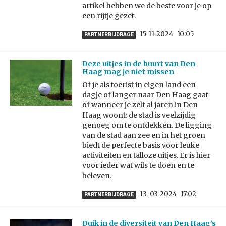
artikel hebben we de beste voor je op
een rijtje gezet.
15-11-2024
10:05
PARTNERBIJDRAGE
Deze uitjes in de buurt van Den
Haag mag je niet missen
Of je als toerist in eigen land een
dagje of langer naar Den Haag gaat
of wanneer je zelf al jaren in Den
Haag woont: de stad is veelzijdig
genoeg om te ontdekken. De ligging
van de stad aan zee en in het groen
biedt de perfecte basis voor leuke
activiteiten en talloze uitjes. Er is hier
voor ieder wat wils te doen en te
beleven.
13-03-2024
17:02
PARTNERBIJDRAGE
Duik in de diversiteit van Den Haag’s