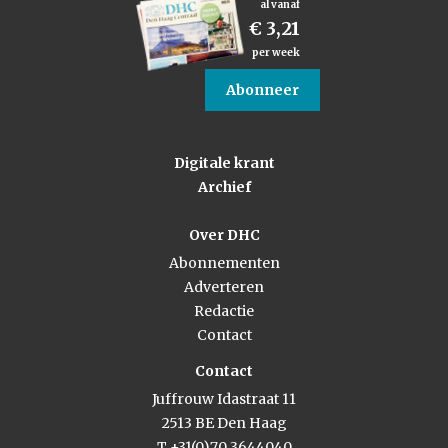
al vanaf
€ 3,21
per week
Abonneer
Digitale krant
Archief
Over DHC
Abonnementen
Adverteren
Redactie
Contact
Contact
Juffrouw Idastraat 11
2513 BE Den Haag
T +31(0)70 3644040