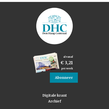
al vanaf
€ 3,21
per week
Abonneer
Digitale krant
Archief