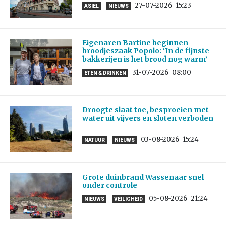
27-07-2026
15:23
ASIEL
NIEUWS
Eigenaren Bartine beginnen
broodjeszaak Popolo: ‘In de fijnste
bakkerijen is het brood nog warm’
31-07-2026
08:00
ETEN & DRINKEN
Droogte slaat toe, besproeien met
water uit vijvers en sloten verboden
03-08-2026
15:24
NATUUR
NIEUWS
Grote duinbrand Wassenaar snel
onder controle
05-08-2026
21:24
NIEUWS
VEILIGHEID