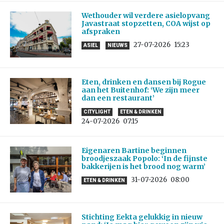
Wethouder wil verdere asielopvang
Javastraat stopzetten, COA wijst op
afspraken
27-07-2026
15:23
ASIEL
NIEUWS
Eten, drinken en dansen bij Rogue
aan het Buitenhof: ‘We zijn meer
dan een restaurant’
CITYLIGHT
ETEN & DRINKEN
24-07-2026
07:15
Eigenaren Bartine beginnen
broodjeszaak Popolo: ‘In de fijnste
bakkerijen is het brood nog warm’
31-07-2026
08:00
ETEN & DRINKEN
Stichting Eekta gelukkig in nieuw