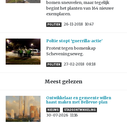
bomen sneuvelen, maar tegelijk
begint het planten van 164 nieuwe
exemplaren.
26-11-2018
10:47
POLITIEK
Poltie stopt ‘guerrilla-actie’
Protest tegen bomenkap
Scheveningseweg.
27-02-2018
08:18
POLITIEK
Meest gelezen
Ontwikkelaar en gemeente willen
haast maken met Bellevue-plan
NIEUWS
STADSONTWIKKELING
30-07-2026
11:16