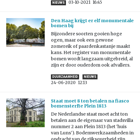
03-10-2021
16:45
NIEUWS
Den Haag krijgt er elf monumentale
bomen bij
Bijzondere soorten gooien hoge
ogen, maar ook een gewone
zomereik of paardenkastanje maakt
kans. Het register van monumentale
bomen wordt langzaam uitgebreid, al
zijn er door ouderdom ook afvallers.
DUURZAAMHEID
NIEUWS
24-06-2020
12:13
Staat moet 8 ton betalen na fiasco
bomensterfte Plein 1813
De Nederlandse staat moet acht ton
betalen aan de eigenaar van stadsvilla
nummer 2 aan Plein 1813 (het ‘huis
van Luns’). Bodemwerkzaamheden in
opdracht van de rijksoverheid zijn