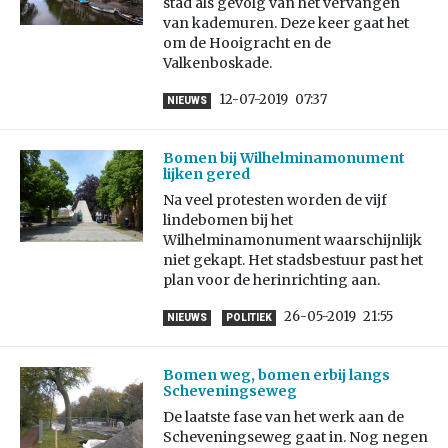
stad als gevolg van het vervangen
van kademuren. Deze keer gaat het
om de Hooigracht en de
Valkenboskade.
12-07-2019
07:37
NIEUWS
Bomen bij Wilhelminamonument
lijken gered
Na veel protesten worden de vijf
lindebomen bij het
Wilhelminamonument waarschijnlijk
niet gekapt. Het stadsbestuur past het
plan voor de herinrichting aan.
26-05-2019
21:55
NIEUWS
POLITIEK
Bomen weg, bomen erbij langs
Scheveningseweg
De laatste fase van het werk aan de
Scheveningseweg gaat in. Nog negen