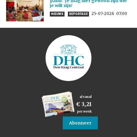
pand: ‘Je mag hier gewoon zijn wie
je wilt zijn’
25-07-2026
07:00
NIEUWS
REPORTAGE
al vanaf
€ 3,21
per week
Abonneer