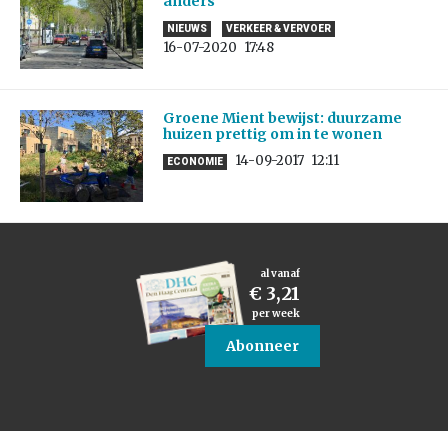
anders
NIEUWS
VERKEER & VERVOER
16-07-2020
17:48
Groene Mient bewijst: duurzame
huizen prettig om in te wonen
14-09-2017
12:11
ECONOMIE
al vanaf
€ 3,21
per week
Abonneer