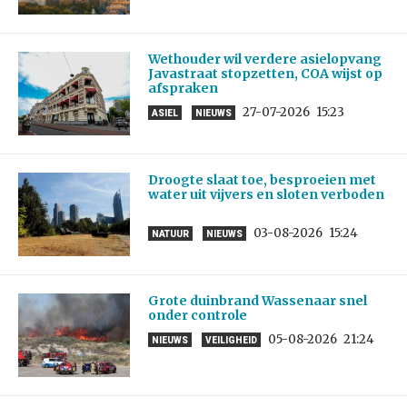
Wethouder wil verdere asielopvang
Javastraat stopzetten, COA wijst op
afspraken
27-07-2026
15:23
ASIEL
NIEUWS
Droogte slaat toe, besproeien met
water uit vijvers en sloten verboden
03-08-2026
15:24
NATUUR
NIEUWS
Grote duinbrand Wassenaar snel
onder controle
05-08-2026
21:24
NIEUWS
VEILIGHEID