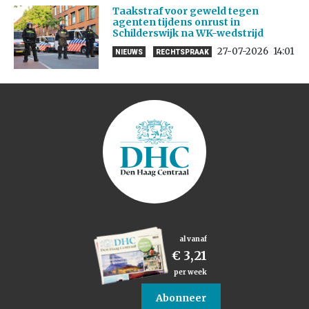
Taakstraf voor geweld tegen
agenten tijdens onrust in
Schilderswijk na WK-wedstrijd
27-07-2026
14:01
NIEUWS
RECHTSPRAAK
al vanaf
€ 3,21
per week
Abonneer