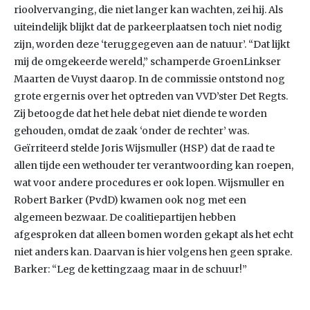
rioolvervanging, die niet langer kan wachten, zei hij. Als
uiteindelijk blijkt dat de parkeerplaatsen toch niet nodig
zijn, worden deze ‘teruggegeven aan de natuur’. “Dat lijkt
mij de omgekeerde wereld,” schamperde GroenLinkser
Maarten de Vuyst daarop. In de commissie ontstond nog
grote ergernis over het optreden van VVD’ster Det Regts.
Zij betoogde dat het hele debat niet diende te worden
gehouden, omdat de zaak ‘onder de rechter’ was.
Geïrriteerd stelde Joris Wijsmuller (HSP) dat de raad te
allen tijde een wethouder ter verantwoording kan roepen,
wat voor andere procedures er ook lopen. Wijsmuller en
Robert Barker (PvdD) kwamen ook nog met een
algemeen bezwaar. De coalitiepartijen hebben
afgesproken dat alleen bomen worden gekapt als het echt
niet anders kan. Daarvan is hier volgens hen geen sprake.
Barker: “Leg de kettingzaag maar in de schuur!”