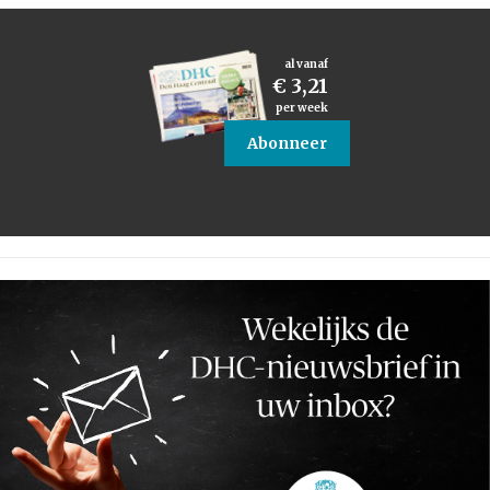
al vanaf
€ 3,21
per week
Abonneer