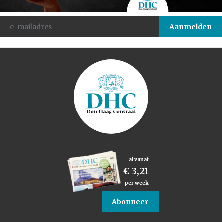
al vanaf
€ 3,21
per week
Abonneer