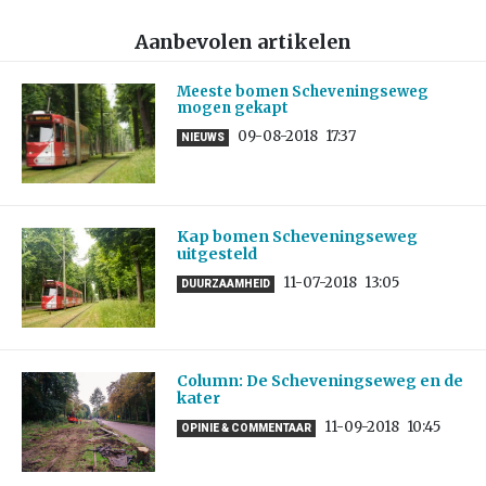
Aanbevolen artikelen
Meeste bomen Scheveningseweg
mogen gekapt
09-08-2018
17:37
NIEUWS
Kap bomen Scheveningseweg
uitgesteld
11-07-2018
13:05
DUURZAAMHEID
Column: De Scheveningseweg en de
kater
11-09-2018
10:45
OPINIE & COMMENTAAR