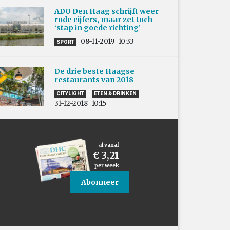
ADO Den Haag schrijft weer
rode cijfers, maar zet toch
‘stap in goede richting’
08-11-2019
10:33
SPORT
De drie beste Haagse
restaurants van 2018
CITYLIGHT
ETEN & DRINKEN
31-12-2018
10:15
al vanaf
€ 3,21
per week
Abonneer