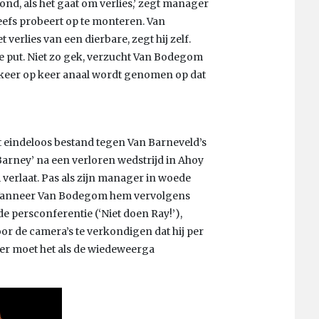
nd, als het gaat om verlies,’ zegt manager
efs probeert op te monteren. Van
 verlies van een dierbare, zegt hij zelf.
 de put. Niet zo gek, verzucht Van Bodegom
 keer op keer anaal wordt genomen op dat
t eindeloos bestand tegen Van Barneveld’s
Barney’ na een verloren wedstrijd in Ahoy
erlaat. Pas als zijn manager in woede
in. Wanneer Van Bodegom hem vervolgens
 persconferentie (‘Niet doen Ray!’),
or de camera’s te verkondigen dat hij per
ager moet het als de wiedeweerga