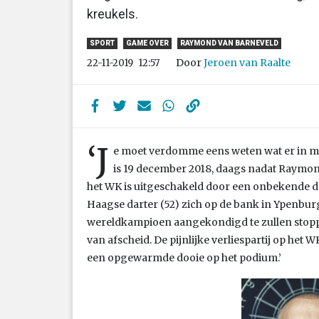
kreukels.
SPORT
GAME OVER
RAYMOND VAN BARNEVELD
Door
Jeroen van Raalte
22-11-2019
12:57
‘J
e moet verdomme eens weten wat er in m’
is 19 december 2018, daags nadat Raymond
het WK is uitgeschakeld door een onbekende dart
Haagse darter (52) zich op de bank in Ypenbur
wereldkampioen aangekondigd te zullen stoppen.
van afscheid. De pijnlijke verliespartij op het W
een opgewarmde dooie op het podium.’