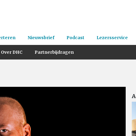
erteren
Nieuwsbrief
Podcast
Lezersservice
Over DHC
Partnerbijdragen
A