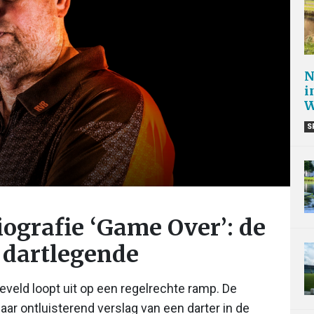
N
i
W
S
iografie ‘Game Over’: de
 dartlegende
veld loopt uit op een regelrechte ramp. De
aar ontluisterend verslag van een darter in de