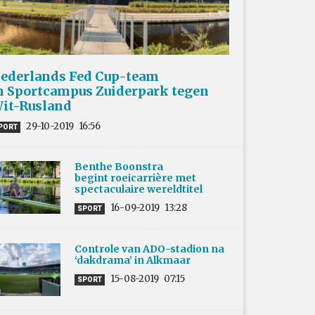
ederlands Fed Cup-team
n Sportcampus Zuiderpark tegen
it-Rusland
29-10-2019
16:56
PORT
Benthe Boonstra
begint roeicarrière met
spectaculaire wereldtitel
16-09-2019
13:28
SPORT
Controle van ADO-stadion na
‘dakdrama’ in Alkmaar
15-08-2019
07:15
SPORT