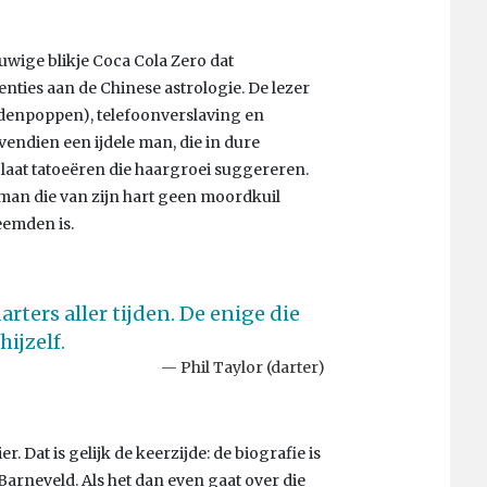
uwige blikje Coca Cola Zero dat
enties aan de Chinese astrologie. De lezer
ldenpoppen), telefoonverslaving en
vendien een ijdele man, die in dure
 laat tatoeëren die haargroei suggereren.
 man die van zijn hart geen moordkuil
eemden is.
rters aller tijden. De enige die
hijzelf.
Phil Taylor (darter)
. Dat is gelijk de keerzijde: de biografie is
neveld. Als het dan even gaat over die