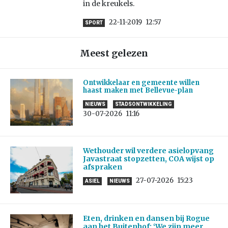
in de kreukels.
22-11-2019
12:57
SPORT
Meest gelezen
Ontwikkelaar en gemeente willen
haast maken met Bellevue-plan
NIEUWS
STADSONTWIKKELING
30-07-2026
11:16
Wethouder wil verdere asielopvang
Javastraat stopzetten, COA wijst op
afspraken
27-07-2026
15:23
ASIEL
NIEUWS
Eten, drinken en dansen bij Rogue
aan het Buitenhof: ‘We zijn meer