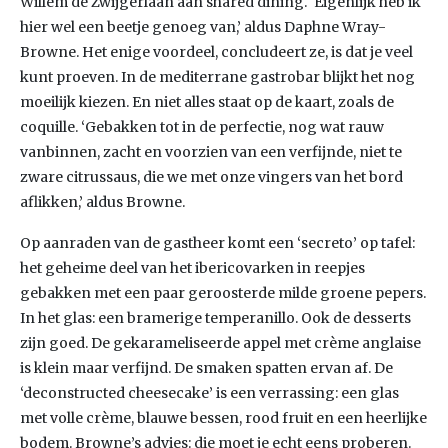
Willem de Zwijgerlaan aan shared dining. ‘Eigenlijk heb ik
hier wel een beetje genoeg van,’ aldus Daphne Wray-
Browne. Het enige voordeel, concludeert ze, is dat je veel
kunt proeven. In de mediterrane gastrobar blijkt het nog
moeilijk kiezen. En niet alles staat op de kaart, zoals de
coquille. ‘Gebakken tot in de perfectie, nog wat rauw
vanbinnen, zacht en voorzien van een verfijnde, niet te
zware citrussaus, die we met onze vingers van het bord
aflikken,’ aldus Browne.
Op aanraden van de gastheer komt een ‘secreto’ op tafel:
het geheime deel van het ibericovarken in reepjes
gebakken met een paar geroosterde milde groene pepers.
In het glas: een bramerige temperanillo. Ook de desserts
zijn goed. De gekarameliseerde appel met crème anglaise
is klein maar verfijnd. De smaken spatten ervan af. De
‘deconstructed cheesecake’ is een verrassing: een glas
met volle crème, blauwe bessen, rood fruit en een heerlijke
bodem. Browne’s advies: die moet je echt eens proberen.