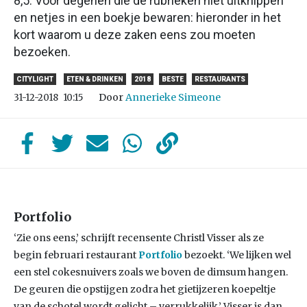
8,5. Voor degenen die de rubrieken niet uitknippen
en netjes in een boekje bewaren: hieronder in het
kort waarom u deze zaken eens zou moeten
bezoeken.
CITYLIGHT
ETEN & DRINKEN
2018
BESTE
RESTAURANTS
Door
Annerieke Simeone
31-12-2018
10:15
Portfolio
‘Zie ons eens,’ schrijft recensente Christl Visser als ze
begin februari restaurant
Portfolio
bezoekt. ‘We lijken wel
een stel cokesnuivers zoals we boven de dimsum hangen.
De geuren die opstijgen zodra het gietijzeren koepeltje
van de schotel wordt gelicht – verrukkelijk.’ Visser is dan