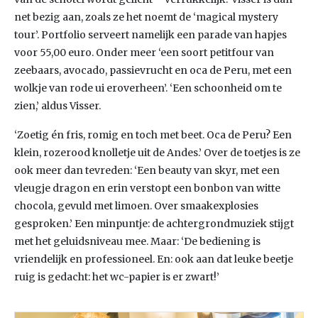
net bezig aan, zoals ze het noemt de ‘magical mystery
tour’. Portfolio serveert namelijk een parade van hapjes
voor 55,00 euro. Onder meer ‘een soort petitfour van
zeebaars, avocado, passievrucht en oca de Peru, met een
wolkje van rode ui eroverheen’. ‘Een schoonheid om te
zien,’ aldus Visser.
‘Zoetig én fris, romig en toch met beet. Oca de Peru? Een
klein, rozerood knolletje uit de Andes.’ Over de toetjes is ze
ook meer dan tevreden: ‘Een beauty van skyr, met een
vleugje dragon en erin verstopt een bonbon van witte
chocola, gevuld met limoen. Over smaakexplosies
gesproken.’ Een minpuntje: de achtergrondmuziek stijgt
met het geluidsniveau mee. Maar: ‘De bediening is
vriendelijk en professioneel. En: ook aan dat leuke beetje
ruig is gedacht: het wc-papier is er zwart!’