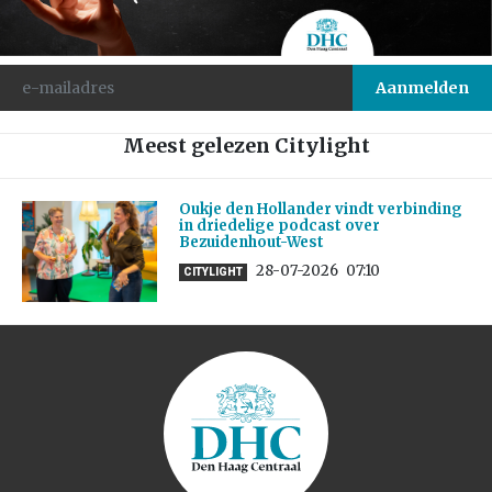
Meest gelezen Citylight
Oukje den Hollander vindt verbinding
in driedelige podcast over
Bezuidenhout-West
28-07-2026
07:10
CITYLIGHT