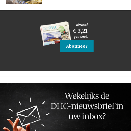
al vanaf
€ 3,21
per week
Abonneer