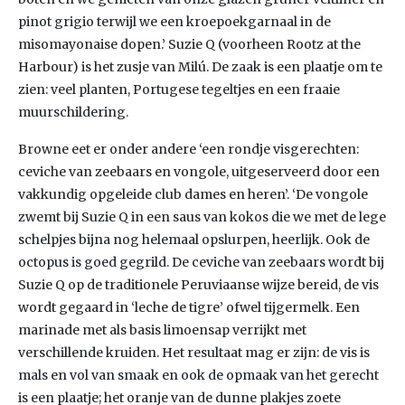
pinot grigio terwijl we een kroepoekgarnaal in de
misomayonaise dopen.’ Suzie Q (voorheen Rootz at the
Harbour) is het zusje van Milú. De zaak is een plaatje om te
zien: veel planten, Portugese tegeltjes en een fraaie
muurschildering.
Browne eet er onder andere ‘een rondje visgerechten:
ceviche van zeebaars en vongole, uitgeserveerd door een
vakkundig opgeleide club dames en heren’. ‘De vongole
zwemt bij Suzie Q in een saus van kokos die we met de lege
schelpjes bijna nog helemaal opslurpen, heerlijk. Ook de
octopus is goed gegrild. De ceviche van zeebaars wordt bij
Suzie Q op de traditionele Peruviaanse wijze bereid, de vis
wordt gegaard in ‘leche de tigre’ ofwel tijgermelk. Een
marinade met als basis limoensap verrijkt met
verschillende kruiden. Het resultaat mag er zijn: de vis is
mals en vol van smaak en ook de opmaak van het gerecht
is een plaatje; het oranje van de dunne plakjes zoete