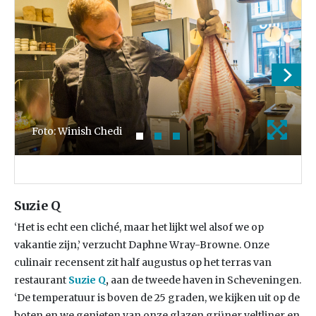
Foto: Winish Chedi
Suzie Q
‘Het is echt een cliché, maar het lijkt wel alsof we op
vakantie zijn,’ verzucht Daphne Wray-Browne. Onze
culinair recensent zit half augustus op het terras van
restaurant
Suzie Q
,
aan de tweede haven in Scheveningen.
‘De temperatuur is boven de 25 graden, we kijken uit op de
boten en we genieten van onze glazen grüner veltliner en