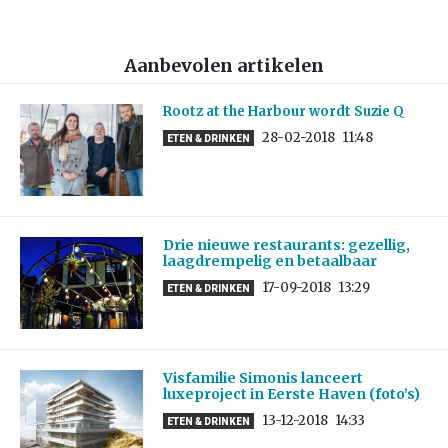
Aanbevolen artikelen
Rootz at the Harbour wordt Suzie Q
28-02-2018
11:48
ETEN & DRINKEN
Drie nieuwe restaurants: gezellig,
laagdrempelig en betaalbaar
17-09-2018
13:29
ETEN & DRINKEN
Visfamilie Simonis lanceert
luxeproject in Eerste Haven (foto’s)
13-12-2018
14:33
ETEN & DRINKEN