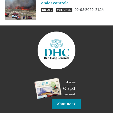
onder controle
05-08-2026
21:24
NIEUWS
VEILIGHEID
al vanaf
€ 3,21
per week
Abonneer