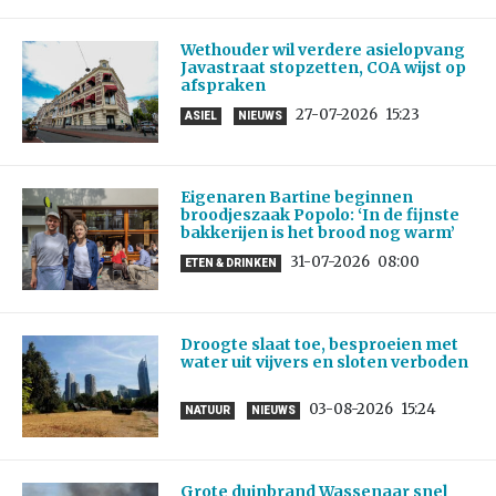
Wethouder wil verdere asielopvang
Javastraat stopzetten, COA wijst op
afspraken
27-07-2026
15:23
ASIEL
NIEUWS
Eigenaren Bartine beginnen
broodjeszaak Popolo: ‘In de fijnste
bakkerijen is het brood nog warm’
31-07-2026
08:00
ETEN & DRINKEN
Droogte slaat toe, besproeien met
water uit vijvers en sloten verboden
03-08-2026
15:24
NATUUR
NIEUWS
Grote duinbrand Wassenaar snel