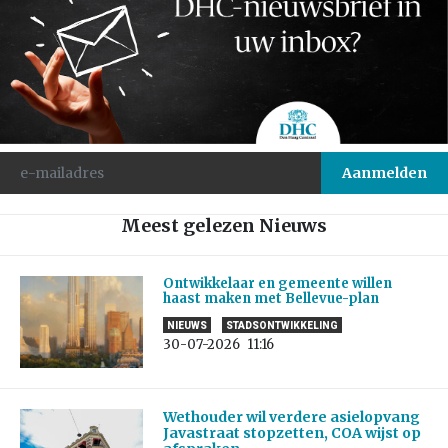
Meest gelezen Nieuws
Ontwikkelaar en gemeente willen
haast maken met Bellevue-plan
NIEUWS
STADSONTWIKKELING
30-07-2026
11:16
Wethouder wil verdere asielopvang
Javastraat stopzetten, COA wijst op