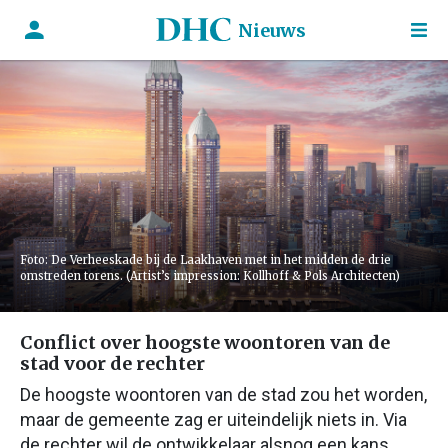
Nieuws
Foto: De Verheeskade bij de Laakhaven met in het midden de drie
omstreden torens. (Artist’s impression: Kollhoff & Pols Architecten)
Conflict over hoogste woontoren van de
stad voor de rechter
De hoogste woontoren van de stad zou het worden,
maar de gemeente zag er uiteindelijk niets in. Via
de rechter wil de ontwikkelaar alsnog een kans