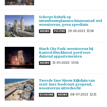
Scherpe kritiek op
nieuwbouwplannen binnenstad: wel
woontorens, geen speeltuin
29-01-2021
11:58
NIEUWS
POLITIEK
Binck City Park: woontorens bij
Kasteel Binckhorst goed voor
duizend appartementen
11-05-2020
13:36
NIEUWS
Tweede fase Nieuw Kijkduin van
start: luxe foodcourt geopend,
woontorens uitverkocht
08-07-2021
12:11
ECONOMIE
NIEUWS