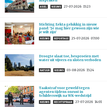
afspraken
27-07-2026
15:23
ASIEL
NIEUWS
Stichting Eekta gelukkig in nieuw
pand: ‘Je mag hier gewoon zijn wie
je wilt zijn’
25-07-2026
07:00
NIEUWS
REPORTAGE
Droogte slaat toe, besproeien met
water uit vijvers en sloten verboden
03-08-2026
15:24
NATUUR
NIEUWS
Taakstraf voor geweld tegen
agenten tijdens onrust in
Schilderswijk na WK-wedstrijd
27-07-2026
14:01
NIEUWS
RECHTSPRAAK