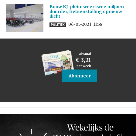
Bouw KJ-plein: weer twee miljoen
duurder, fietsenstalling opnieuw
dicht
06-05-2021
11:58
POLITIEK
al vanaf
€ 3,21
per week
Abonneer