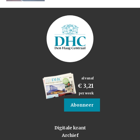
al vanaf
€ 3,21
per week
Abonneer
Digitale krant
Archief