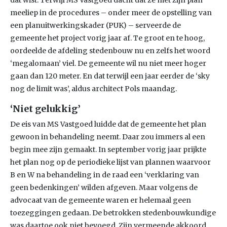
dat wist. Terwijl MS Vastgoed dacht dat ze met zijn plan
meeliep in de procedures – onder meer de opstelling van
een planuitwerkingskader (PUK) – serveerde de
gemeente het project vorig jaar af. Te groot en te hoog,
oordeelde de afdeling stedenbouw nu en zelfs het woord
‘megalomaan’ viel. De gemeente wil nu niet meer hoger
gaan dan 120 meter. En dat terwijl een jaar eerder de ‘sky
nog de limit was’, aldus architect Pols maandag.
‘Niet gelukkig’
De eis van MS Vastgoed luidde dat de gemeente het plan
gewoon in behandeling neemt. Daar zou immers al een
begin mee zijn gemaakt. In september vorig jaar prijkte
het plan nog op de periodieke lijst van plannen waarvoor
B en W na behandeling in de raad een ‘verklaring van
geen bedenkingen’ wilden afgeven. Maar volgens de
advocaat van de gemeente waren er helemaal geen
toezeggingen gedaan. De betrokken stedenbouwkundige
was daartoe ook niet bevoegd. Zijn vermeende akkoord