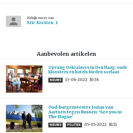
Bekijk meer van
Eric Korsten
Aanbevolen artikelen
Opvang Oekraïners in Den Haag: oude
kloosters en hotels bieden soelaas
13-06-2022
10:36
NIEUWS
Oud-burgemeester Jozias van
Aartsen tegen Russen: ‘See you in
The Hague’
05-05-2022
16:11
NIEUWS
POLITIEK