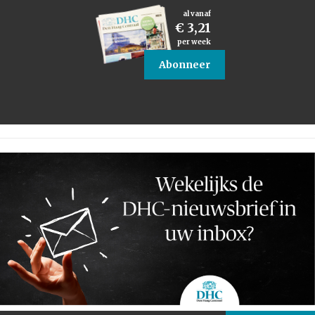
al vanaf
€ 3,21
per week
Abonneer