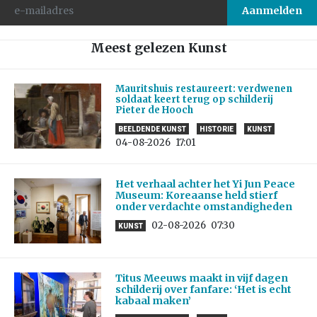
Meest gelezen Kunst
Mauritshuis restaureert: verdwenen
soldaat keert terug op schilderij
Pieter de Hooch
BEELDENDE KUNST
HISTORIE
KUNST
04-08-2026
17:01
Het verhaal achter het Yi Jun Peace
Museum: Koreaanse held stierf
onder verdachte omstandigheden
02-08-2026
07:30
KUNST
Titus Meeuws maakt in vijf dagen
schilderij over fanfare: ‘Het is echt
kabaal maken’