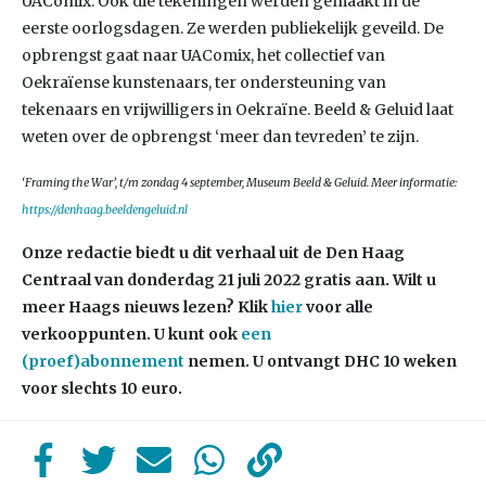
UAComix. Ook die tekeningen werden gemaakt in de
eerste oorlogsdagen. Ze werden publiekelijk geveild. De
opbrengst gaat naar UAComix, het collectief van
Oekraïense kunstenaars, ter ondersteuning van
tekenaars en vrijwilligers in Oekraïne. Beeld & Geluid laat
weten over de opbrengst ‘meer dan tevreden’ te zijn.
‘Framing the War’, t/m zondag 4 september, Museum Beeld & Geluid. Meer informatie:
https://denhaag.beeldengeluid.nl
Onze redactie biedt u dit verhaal uit de Den Haag
Centraal van donderdag 21
juli 2022 gratis aan. Wilt u
meer Haags nieuws lezen?
Klik
hier
voor alle
verkooppunten. U kunt ook
een
(proef)abonnement
nemen. U ontvangt DHC 10 weken
voor slechts 10 euro.