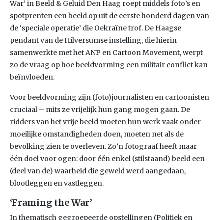
War’ in Beeld & Geluid Den Haag roept middels foto’s en
spotprenten een beeld op uit de eerste honderd dagen van
de ‘speciale operatie’ die Oekraïne trof. De Haagse
pendant van de Hilversumse instelling, die hierin
samenwerkte met het ANP en Cartoon Movement, werpt
zo de vraag op hoe beeldvorming een militair conflict kan
beïnvloeden.
Voor beeldvorming zijn (foto)journalisten en cartoonisten
cruciaal – mits ze vrijelijk hun gang mogen gaan. De
ridders van het vrije beeld moeten hun werk vaak onder
moeilijke omstandigheden doen, moeten net als de
bevolking zien te overleven. Zo’n fotograaf heeft maar
één doel voor ogen: door één enkel (stilstaand) beeld een
(deel van de) waarheid die geweld werd aangedaan,
blootleggen en vastleggen.
‘Framing the War’
In thematisch gegroepeerde opstellingen (Politiek en