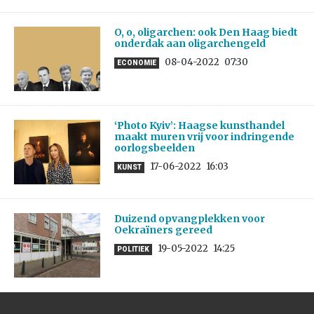
O, o, oligarchen: ook Den Haag biedt
onderdak aan oligarchengeld
08-04-2022
07:30
ECONOMIE
‘Photo Kyiv’: Haagse kunsthandel
maakt muren vrij voor indringende
oorlogsbeelden
17-06-2022
16:03
KUNST
Duizend opvangplekken voor
Oekraïners gereed
19-05-2022
14:25
POLITIEK