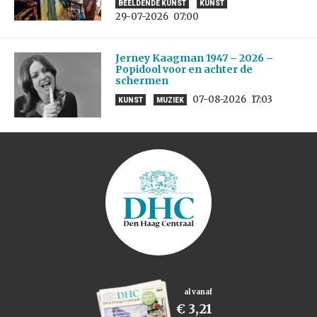
BEELDENDE KUNST
KUNST
29-07-2026
07:00
Jerney Kaagman 1947 – 2026 –
Popidool voor en achter de
schermen
07-08-2026
17:03
KUNST
MUZIEK
al vanaf
€ 3,21