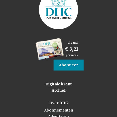
al vanaf
€ 3,21
per week
Abonneer
Digitale krant
Archief
Over DHC
Abonnementen
Adverteren