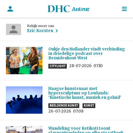
Auteur
Bekijk meer van
Eric Korsten
Oukje den Hollander vindt verbinding
in driedelige podcast over
Bezuidenhout-West
28-07-2026
07:10
CITYLIGHT
Haagse kunstenaar met
hypersculptuur op Lowlands:
‘Kinetische kunst, muziek en geluid’
BEELDENDE KUNST
KUNST
26-07-2026
07:08
Wandeling voor Ketikoti toont
slavernijverleden op elke straathoek