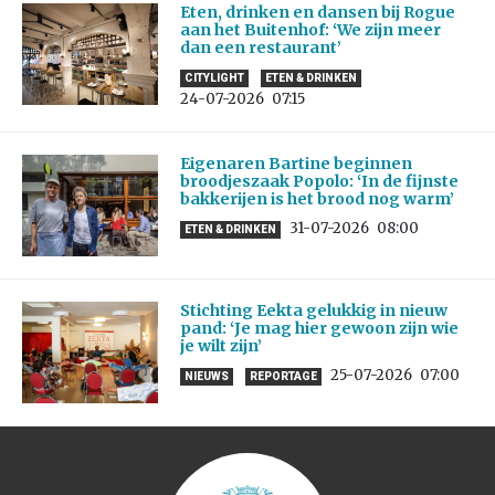
Eten, drinken en dansen bij Rogue
aan het Buitenhof: ‘We zijn meer
dan een restaurant’
CITYLIGHT
ETEN & DRINKEN
24-07-2026
07:15
Eigenaren Bartine beginnen
broodjeszaak Popolo: ‘In de fijnste
bakkerijen is het brood nog warm’
31-07-2026
08:00
ETEN & DRINKEN
Stichting Eekta gelukkig in nieuw
pand: ‘Je mag hier gewoon zijn wie
je wilt zijn’
25-07-2026
07:00
NIEUWS
REPORTAGE