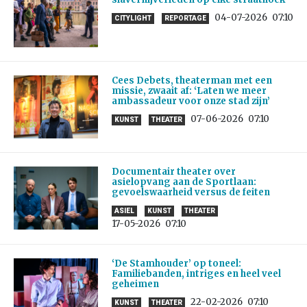
04-07-2026
07:10
CITYLIGHT
REPORTAGE
Cees Debets, theaterman met een
missie, zwaait af: ‘Laten we meer
ambassadeur voor onze stad zijn’
07-06-2026
07:10
KUNST
THEATER
Documentair theater over
asielopvang aan de Sportlaan:
gevoelswaarheid versus de feiten
ASIEL
KUNST
THEATER
17-05-2026
07:10
‘De Stamhouder’ op toneel:
Familiebanden, intriges en heel veel
geheimen
22-02-2026
07:10
KUNST
THEATER