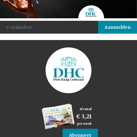
al vanaf
€ 3,21
per week
Abonneer