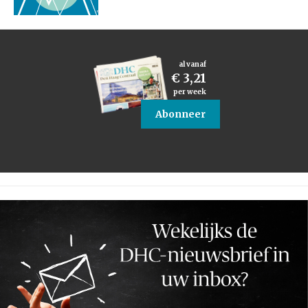
al vanaf
€ 3,21
per week
Abonneer