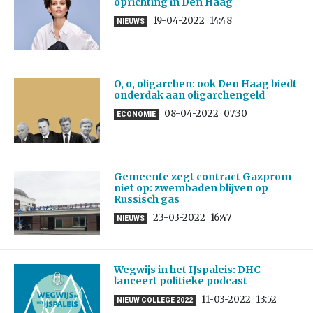
oprichting in Den Haag
19-04-2022
14:48
NIEUWS
O, o, oligarchen: ook Den Haag biedt
onderdak aan oligarchengeld
08-04-2022
07:30
ECONOMIE
Gemeente zegt contract Gazprom
niet op: zwembaden blijven op
Russisch gas
23-03-2022
16:47
NIEUWS
Wegwijs in het IJspaleis: DHC
lanceert politieke podcast
11-03-2022
13:52
NIEUW COLLEGE 2022