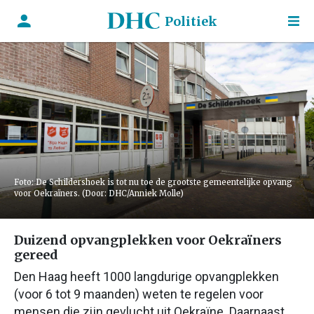
Politiek
Foto: De Schildershoek is tot nu toe de grootste gemeentelijke opvang
voor Oekraïners. (Door: DHC/Anniek Molle)
Duizend opvangplekken voor Oekraïners
gereed
Den Haag heeft 1000 langdurige opvangplekken
(voor 6 tot 9 maanden) weten te regelen voor
mensen die zijn gevlucht uit Oekraïne. Daarnaast