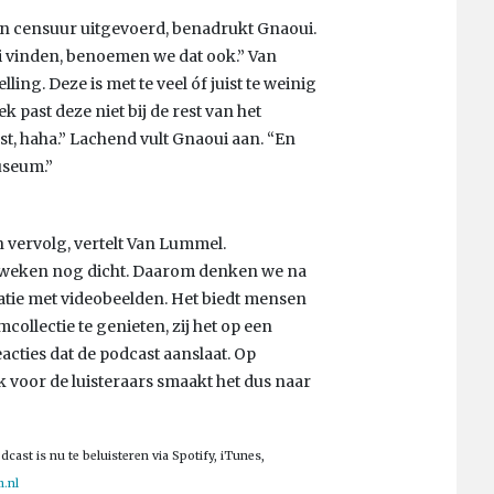
en censuur uitgevoerd, benadrukt Gnaoui.
oi vinden, benoemen we dat ook.” Van
ing. Deze is met te veel óf juist te weinig
 past deze niet bij de rest van het
, haha.” Lachend vult Gnaoui aan. “En
useum.”
n vervolg, vertelt Van Lummel.
e weken nog dicht. Daarom denken we na
atie met videobeelden. Het biedt mensen
llectie te genieten, zij het op een
eacties dat de podcast aanslaat. Op
voor de luisteraars smaakt het dus naar
ast is nu te beluisteren via Spotify, iTunes,
.nl