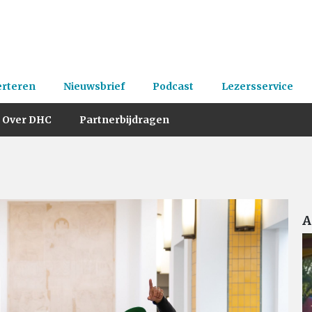
erteren
Nieuwsbrief
Podcast
Lezersservice
Over DHC
Partnerbijdragen
A