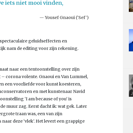
e iets niet mooi vinden,
Yousef Gnaoui (‘Sef’)
 spectaculaire geluidseffecten en
ijk nam de editing voor zijn rekening.
at naar een tentoonstelling over zijn
t – corona volente. Gnaoui en Van Lummel,
en een voorliefde voor kunst koesteren,
umconservatoren en met kunstenaar Navid
onstelling ‘I am because of you’ is
de muur zag. Eerst dacht ik: wat gek. Later
rgrote traan was, een van zijn
 naar deze ‘vlek’. Het levert een grappige