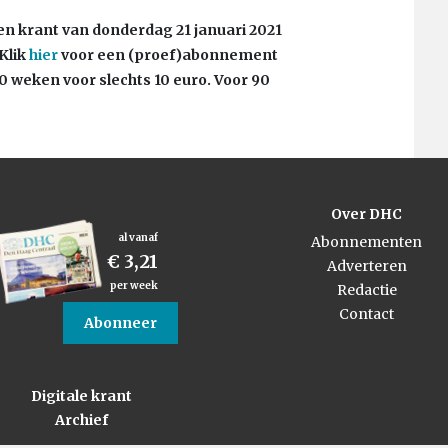
eren krant van donderdag 21 januari 2021
Klik
hier
voor een (proef)abonnement
0 weken voor slechts 10 euro. Voor 90
Over DHC
al vanaf
Abonnementen
€ 3,21
Adverteren
per week
Redactie
Contact
Abonneer
Digitale krant
Archief