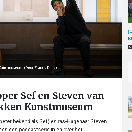
F
s
C
t Kunstmuseum. (Door Franck Doho)
per Sef en Steven van
ekken Kunstmuseum
eter bekend als Sef) en ras-Hagenaar Steven
bben een podcastserie in en over het