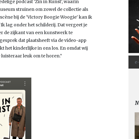
delige podcast ‘Zin in Kunst’, waarin
seum struinen om zowel de collectie als
cène bij de ‘Victory Boogie Woogie’ kan ik
k lag onder het schilderij. Dat vergeet je
er de zijkant van een kunstwerk te
gesprek dat plaatsheeft via de video-app
t het kinderlijke in ons los. En omdat wij
 luisteraar leuk om te horen.”
M