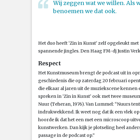
Wij zeggen wat we willen. Als w
benoemen we dat ook.
Het duo heeft ‘Zin in Kunst’ zelf opgeleukt met
spannende jingles. Den Haag FM-dj Justin Verk
Respect
Het Kunstmuseum brengt de podcast uit in opma
geschiedenis die op zaterdag 20 februari open
die elkaar al jaren uit de muziekscene kennen 
spreken in ‘Zin in Kunst’ ook met twee muse
Nuur (Teheran, 1976). Van Lummel: “Nuurs tento
indrukwekkend. Ik weet nog dat ik een vlek op 
hoorde ik dat het een met een microscoop uitve
kunstwerken. Dan kijk je plotseling heel anders
passage in de podcast op.”