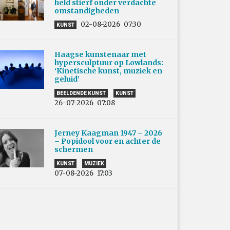
held stierf onder verdachte
omstandigheden
02-08-2026
07:30
KUNST
Haagse kunstenaar met
hypersculptuur op Lowlands:
‘Kinetische kunst, muziek en
geluid’
BEELDENDE KUNST
KUNST
26-07-2026
07:08
Jerney Kaagman 1947 – 2026
– Popidool voor en achter de
schermen
KUNST
MUZIEK
07-08-2026
17:03