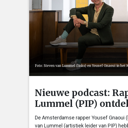
Foto: Steven van Lummel (links) en Yousef Gnaoui in he
Nieuwe podcast: Rap
Lummel (PIP) ontd
De Amsterdamse rapper Yousef Gnaoui (b
van Lummel (artistiek leider van PIP) he