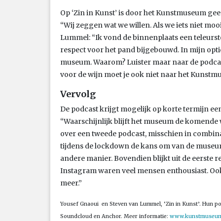
Op ‘Zin in Kunst’ is door het Kunstmuseum ge
“Wij zeggen wat we willen. Als we iets niet mo
Lummel: “Ik vond de binnenplaats een teleurstell
respect voor het pand bijgebouwd. In mijn optiek
museum. Waarom? Luister maar naar de podcast
voor de wijn moet je ook niet naar het Kunstm
Vervolg
De podcast krijgt mogelijk op korte termijn ee
“Waarschijnlijk blijft het museum de komend
over een tweede podcast, misschien in combin
tijdens de lockdown de kans om van de museumco
andere manier. Bovendien blijkt uit de eerste r
Instagram waren veel mensen enthousiast. Ook 
meer.”
Yousef Gnaoui en Steven van Lummel, ‘Zin in Kunst’. Hun podc
Soundcloud en Anchor. Meer informatie:
www.kunstmuseum