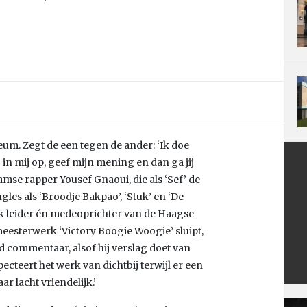
m. Zegt de een tegen de ander: ‘Ik doe
j in mij op, geef mijn mening en dan ga jij
amse rapper Yousef Gnaoui, die als ‘Sef’ de
es als ‘Broodje Bakpao’, ‘Stuk’ en ‘De
ek leider én medeoprichter van de Haagse
eesterwerk ‘Victory Boogie Woogie’ sluipt,
d commentaar, alsof hij verslag doet van
pecteert het werk van dichtbij terwijl er een
ar lacht vriendelijk.’