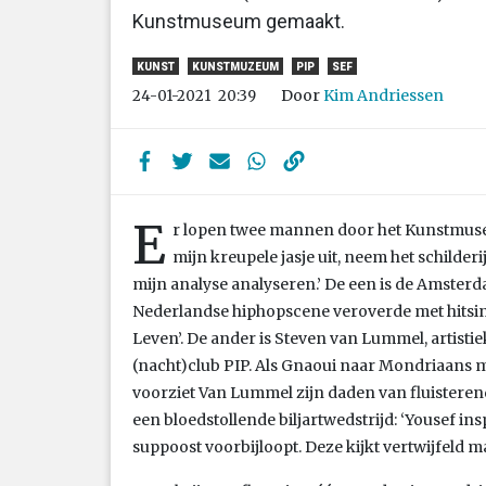
Kunstmuseum gemaakt.
KUNST
KUNSTMUZEUM
PIP
SEF
Door
Kim Andriessen
24-01-2021
20:39
E
r lopen twee mannen door het Kunstmuseu
mijn kreupele jasje uit, neem het schilderi
mijn analyse analyseren.’ De een is de Amsterd
Nederlandse hiphopscene veroverde met hitsingl
Leven’. De ander is Steven van Lummel, artisti
(nacht)club PIP. Als Gnaoui naar Mondriaans m
voorziet Van Lummel zijn daden van fluisteren
een bloedstollende biljartwedstrijd: ‘Yousef ins
suppoost voorbijloopt. Deze kijkt vertwijfeld ma