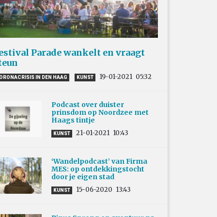
estival Parade wankelt en vraagt
teun
19-01-2021
05:32
ORONACRISIS IN DEN HAAG
KUNST
Podcast over duister
prinsdom op Noordzee met
Haags tintje
21-01-2021
10:43
KUNST
‘Wandelpodcast’ van Firma
MES: op ontdekkingstocht
door je eigen stad
15-06-2020
13:43
KUNST