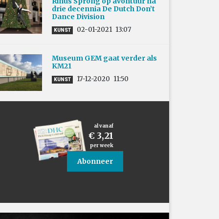
Rinus Sprong op avontuur na
drie decennia De Dutch Don’t
Dance Division
02-01-2021
13:07
KUNST
Museum GEM gaat verder als
KM21
17-12-2020
11:50
KUNST
al vanaf
€ 3,21
per week
Abonneer