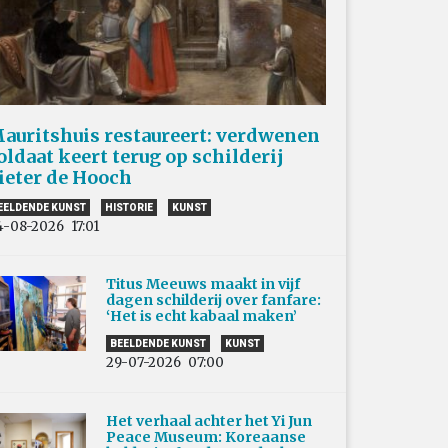
auritshuis restaureert: verdwenen
oldaat keert terug op schilderij
ieter de Hooch
EELDENDE KUNST
HISTORIE
KUNST
4-08-2026
17:01
Titus Meeuws maakt in vijf
dagen schilderij over fanfare:
‘Het is echt kabaal maken’
BEELDENDE KUNST
KUNST
29-07-2026
07:00
Het verhaal achter het Yi Jun
Peace Museum: Koreaanse