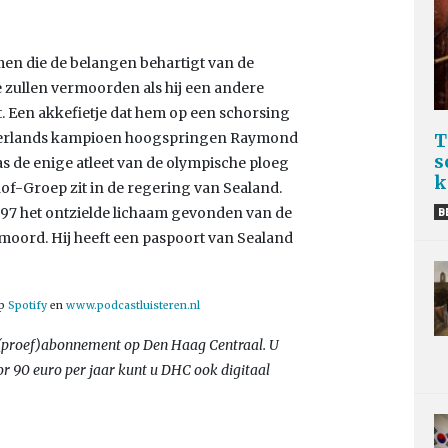
en die de belangen behartigt van de
te zullen vermoorden als hij een andere
at. Een akkefietje dat hem op een schorsing
Nederlands kampioen hoogspringen Raymond
T
s
as de enige atleet van de olympische ploeg
k
of-Groep zit in de regering van Sealand.
1997 het ontzielde lichaam gevonden van de
B
oord. Hij heeft een paspoort van Sealand
op
Spotify
en
www.podcastluisteren.nl
(proef)abonnement op Den Haag Centraal. U
or 90 euro per jaar kunt u DHC ook digitaal