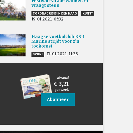
Festival Parade wankelt en
vraagt steun
CORONACRISIS IN DEN HAAG
KUNST
19-01-2021
05:32
Haagse voetbalclub KSD
Marine strijdt voor z’n
toekomst
17-01-2021
11:28
SPORT
al vanaf
€ 3,21
per week
Abonneer