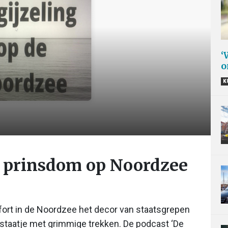
‘
o
K
r prinsdom op Noordzee
fort in de Noordzee het decor van staatsgrepen
estaatje met grimmige trekken. De podcast ‘De