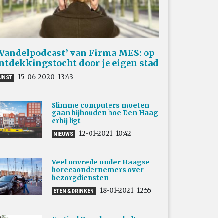
Wandelpodcast’ van Firma MES: op
ntdekkingstocht door je eigen stad
15-06-2020
13:43
UNST
Slimme computers moeten
gaan bijhouden hoe Den Haag
erbij ligt
12-01-2021
10:42
NIEUWS
Veel onvrede onder Haagse
horecaondernemers over
bezorgdiensten
18-01-2021
12:55
ETEN & DRINKEN