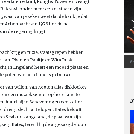
’n verlaten eiland, Roughs Tower, en vestigt
Bates wil onder meer een casino in zijn
g, waarvan je zeker weet dat de bank je dat
er Achenbach is in 1978 bereid het
s in de regering krijgt.
nbach krijgen ruzie, staatsgrepen hebben
en aan. Pistolen Paultje en Wim Ruska
ht, in Engeland heeft een moord plaats en
 de poten van het eiland is gebouwd.
er van Willem van Kooten alias diskjockey
g om een muziekzender op het eiland te
M
len huurt hij in Scheveningen een kotter
dreigt slecht af te lopen. Bates belooft
p Sealand aangeland, de plaat van zijn
, zegt Bates, terwijl hij de afgezaagde loop