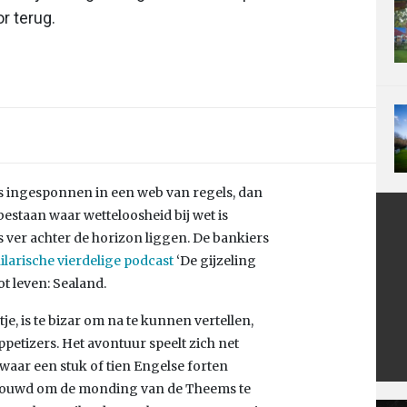
r terug.
 is ingesponnen in een web van regels, dan
bestaan waar wetteloosheid bij wet is
 ver achter de horizon liggen. De bankiers
ilarische vierdelige podcast
‘De gijzeling
t leven: Sealand.
e, is te bizar om na te kunnen vertellen,
appetizers. Het avontuur speelt zich net
 waar een stuk of tien Engelse forten
ebouwd om de monding van de Theems te