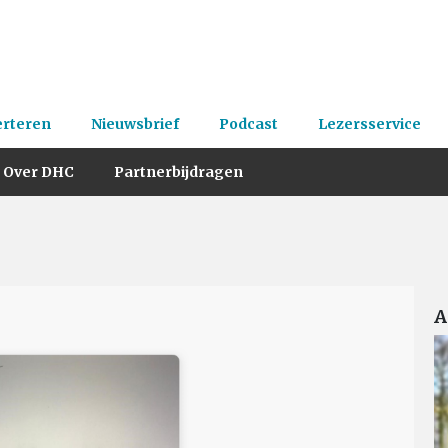
erteren
Nieuwsbrief
Podcast
Lezersservice
Over DHC
Partnerbijdragen
A