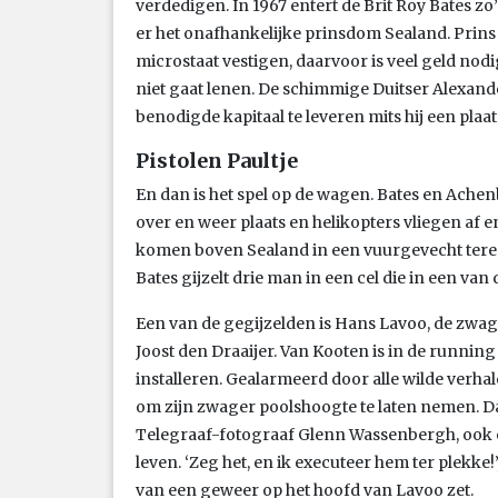
verdedigen. In 1967 entert de Brit Roy Bates zo
er het onafhankelijke prinsdom Sealand. Prins 
microstaat vestigen, daarvoor is veel geld nodi
niet gaat lenen. De schimmige Duitser Alexand
benodigde kapitaal te leveren mits hij een plaat
Pistolen Paultje
En dan is het spel op de wagen. Bates en Ache
over en weer plaats en helikopters vliegen af 
komen boven Sealand in een vuurgevecht terec
Bates gijzelt drie man in een cel die in een van
Een van de gegijzelden is Hans Lavoo, de zwag
Joost den Draaijer. Van Kooten is in de runnin
installeren. Gealarmeerd door alle wilde verha
om zijn zwager poolshoogte te laten nemen. Dat 
Telegraaf-fotograaf Glenn Wassenbergh, ook o
leven. ‘Zeg het, en ik executeer hem ter plekke!’
van een geweer op het hoofd van Lavoo zet.