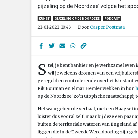
gijzeling op de Noordzee’ volgde het spoo
KUNST
GIJZELING OP DE NOORDZEE
PODCAST
Door
Casper Postmaa
21-01-2021
10:43
S
tel, je bent bankier en je werkzame leven
wil je weleens dromen van een vrijbuiters
geregeld en controlerende overheidsinstanties
Rik Bouman en Elmar Hemler wekken in hun
h
op de Noordzee’ zo’n utopische maatschappij to
Het waargebeurde verhaal, met een Haagse tintj
luister dus vooral zelf, maar bij deze een paar 
buiten de territoriale wateren van Engeland af
liggen die in de Tweede Wereldoorlog zijn g