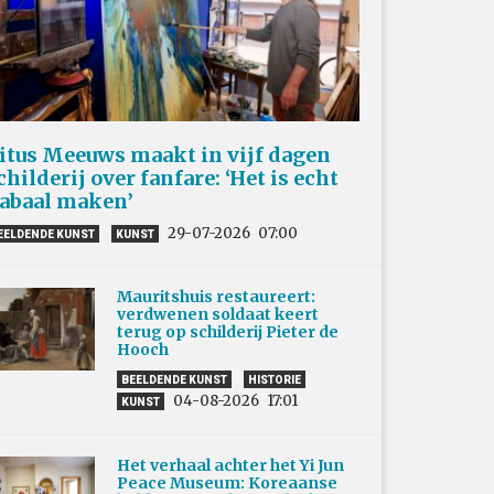
itus Meeuws maakt in vijf dagen
childerij over fanfare: ‘Het is echt
abaal maken’
29-07-2026
07:00
EELDENDE KUNST
KUNST
Mauritshuis restaureert:
verdwenen soldaat keert
terug op schilderij Pieter de
Hooch
BEELDENDE KUNST
HISTORIE
04-08-2026
17:01
KUNST
Het verhaal achter het Yi Jun
Peace Museum: Koreaanse