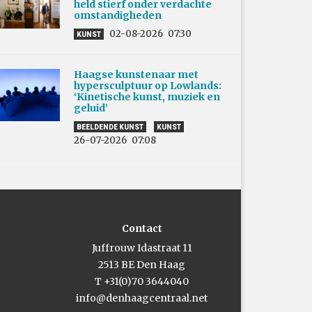
held stierf onder verdachte
omstandigheden
02-08-2026
07:30
KUNST
Haagse kunstenaar met
hypersculptuur op Lowlands:
‘Kinetische kunst, muziek en
geluid’
BEELDENDE KUNST
KUNST
26-07-2026
07:08
Contact
Juffrouw Idastraat 11
2513 BE Den Haag
T +31(0)70 3644040
info@denhaagcentraal.net