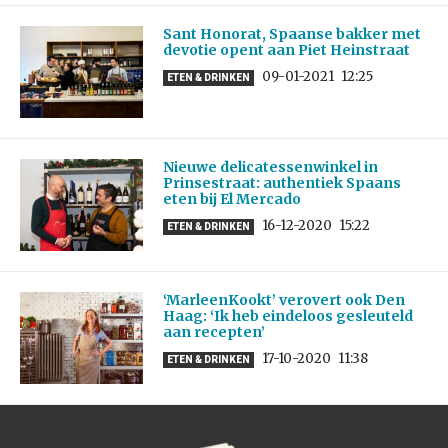
Sant Honorat, Spaanse bakker met
devotie opent aan Piet Heinstraat
09-01-2021
12:25
ETEN & DRINKEN
Nieuwe delicatessenwinkel in
Prinsestraat: authentiek Spaans
eten bij El Mercado
16-12-2020
15:22
ETEN & DRINKEN
‘MarleenKookt’ verovert ook Den
Haag: ‘Ik heb eindeloos gesleuteld
aan recepten’
17-10-2020
11:38
ETEN & DRINKEN