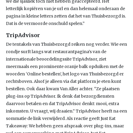
we die sjasliek toch niet hebben geaccepteerd. Het
letterlijk kopiëren van je url en dan helemaal onderaan de
pagina in kleine letters zetten dat het van Thuisbezorgd is.
Dat is de vermoorde onschuld spelen.”
TripAdvisor
De tentakels van Thuisbezorgd reiken nog verder. Wie een
rondje surft langs wat restaurantpagina’s van de
internationale beoordelingssite TripAdvisor, ziet
meermaals een prominente oranje balk opduiken met de
woorden ‘Online bestellen’, het logo van Thuisbezorgd er
rechtsboven. Alsof je alleen via dat platform je eten kunt
bestellen. Ook daar kwam Van Aller achter. “Ze plaatsen
plug-ins op TripAdvisor. Ik denk dat bezorgdiensten
daarvoor betalen en dat TripAdvisor denkt: mooi, extra
inkomsten. U vraagt, wij draaien.” TripAdvisor heeft na een
sommatie de link verwijderd. Als reactie geeft Just Eat
Takeaway: We hebben geen afspraak over plug-ins, maar