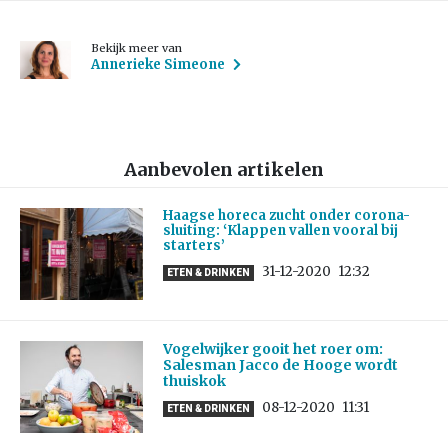
Bekijk meer van
Annerieke Simeone
Aanbevolen artikelen
Haagse horeca zucht onder corona-
sluiting: ‘Klappen vallen vooral bij
starters’
31-12-2020
12:32
ETEN & DRINKEN
Vogelwijker gooit het roer om:
Salesman Jacco de Hooge wordt
thuiskok
08-12-2020
11:31
ETEN & DRINKEN