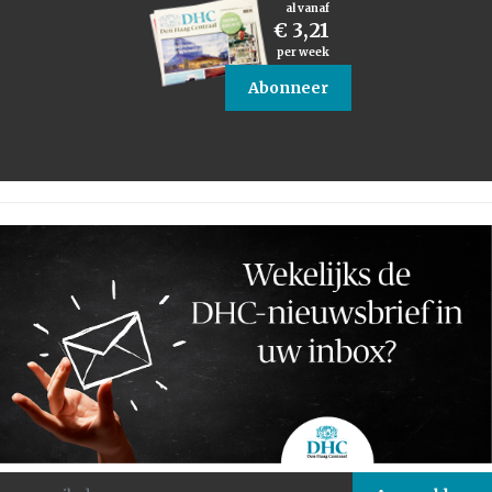
al vanaf
€ 3,21
per week
Abonneer