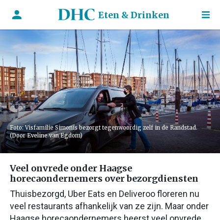
Eten & Drinken
Foto: Visfamilie Simonis bezorgt tegenwoordig zelf in de Randstad.
(Door Eveline van Egdom)
Veel onvrede onder Haagse
horecaondernemers over bezorgdiensten
Thuisbezorgd, Uber Eats en Deliveroo floreren nu
veel restaurants afhankelijk van ze zijn. Maar onder
Haagse horecaondernemers heerst veel onvrede