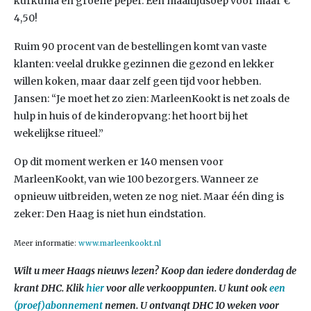
kurkuma en groene peper. Een maaltijdsoep voor maar €
4,50!
Ruim 90 procent van de bestellingen komt van vaste
klanten: veelal drukke gezinnen die gezond en lekker
willen koken, maar daar zelf geen tijd voor hebben.
Jansen: “Je moet het zo zien: MarleenKookt is net zoals de
hulp in huis of de kinderopvang: het hoort bij het
wekelijkse ritueel.”
Op dit moment werken er 140 mensen voor
MarleenKookt, van wie 100 bezorgers. Wanneer ze
opnieuw uitbreiden, weten ze nog niet. Maar één ding is
zeker: Den Haag is niet hun eindstation.
Meer informatie:
www.marleenkookt.nl
Wilt u meer Haags nieuws lezen? Koop dan iedere donderdag de
krant DHC. Klik
hier
voor alle verkooppunten. U kunt ook
een
(proef)abonnement
nemen. U ontvangt DHC 10 weken voor