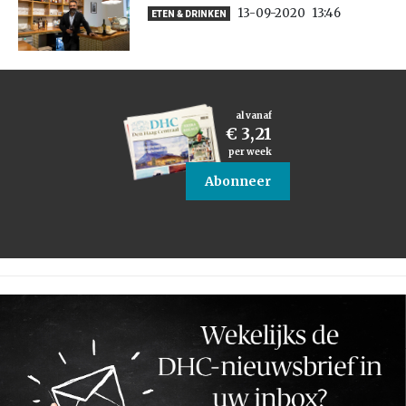
13-09-2020
13:46
ETEN & DRINKEN
al vanaf
€ 3,21
per week
Abonneer