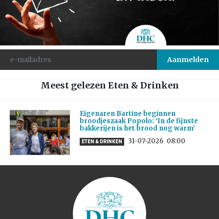
Meest gelezen Eten & Drinken
Eigenaren Bartine beginnen
broodjeszaak Popolo: ‘In de fijnste
bakkerijen is het brood nog warm’
31-07-2026
08:00
ETEN & DRINKEN