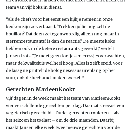
uit en koken doet Jansen ook niet meer alleen: ze heeft een
team van vijf koks in dienst.
“Als de chefs voor het eerst een kijkje nemen in onze
keuken zijn ze verbaasd. ‘Trekken jullie nog zelf de
bouillon? Dat doen ze tegenwoordig alleen nog maar in
sterrenrestaurants,’ is dan de reactie.” De meeste koks
hebben ook in de betere restaurants gewerkt,” vertelt
Jansen trots. “Je moet geen toefjes en cressjes verwachten,
maar de kwaliteit is wel heel hoog. Alles is zelfbereid. Voor
de lasagne pruttelt de bolognesesaus urenlang op het
vuur, ook de bechamel maken we zelf.”
Gerechten MarleenKookt
Vijf dagen in de week maakt het team van MarleenKookt
vier verschillende gerechten per dag. Daar zit steevast een
vegetarisch gerecht bij. ‘Oude’ gerechten rouleren – als
het seizoen het toelaat – om de drie maanden. Daarbij
maakt Jansen elke week twee nieuwe gerechten voor de