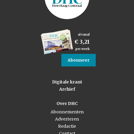
al vanaf
€ 3,21
per week
Abonneer
Digitale krant
Archief
Over DHC
Abonnementen
Adverteren
Redactie
Contact