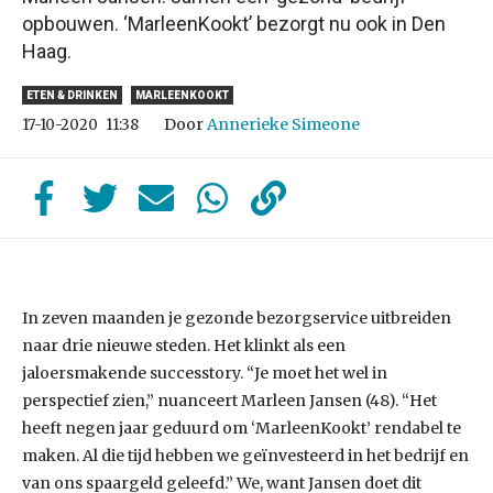
opbouwen. ‘MarleenKookt’ bezorgt nu ook in Den
Haag.
ETEN & DRINKEN
MARLEENKOOKT
Door
Annerieke Simeone
17-10-2020
11:38
In zeven maanden je gezonde bezorgservice uitbreiden
naar drie nieuwe steden. Het klinkt als een
jaloersmakende successtory. “Je moet het wel in
perspectief zien,” nuanceert Marleen Jansen (48). “Het
heeft negen jaar geduurd om ‘MarleenKookt’ rendabel te
maken. Al die tijd hebben we geïnvesteerd in het bedrijf en
van ons spaargeld geleefd.” We, want Jansen doet dit