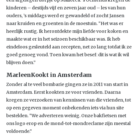
een afgelegen dorpje op Mallorca. ’s Ochtends kregen de
kinderen – destijds vijf en zeven jaar oud – les van hun
ouders, ’s middags werd er gewandeld of zocht Jansen
naar kruiden en groenten in de moestuin. “Het was er
heerlijk rustig. Ik herontdekte mijn liefde voor koken en
maakte wat er in het seizoen beschikbaar was. Ik heb
eindeloos gesleuteld aan recepten, net zo lang totdat ik ze
goed genoeg vond. Toen kwam het besef: dit is wat ik wil
blijven doen.”
MarleenKookt in Amsterdam
Zonder al te veel bombarie gingen ze in 2011 van start in
Amsterdam. Eerst kookten ze voor vrienden. Daarna
kregen ze verzoeken van kennissen van die vrienden, tot
op een gegeven moment onbekenden iets via hun site
bestelden. “We adverteren weinig. Onze bakfietsen met
ons logo erop en de mond-tot-mondreclame zijn meestal
voldoende.”