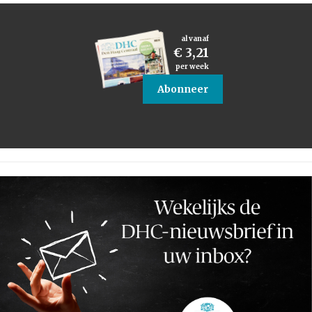
al vanaf
€ 3,21
per week
Abonneer