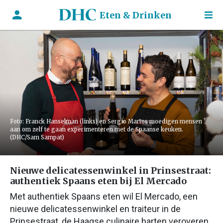
Eten & Drinken
Foto: Franck Hanselman (links) en Sergio Martos moedigen mensen
aan om zelf te gaan experimenteren met de Spaanse keuken.
(DHC/Sam Sampat)
Nieuwe delicatessenwinkel in Prinsestraat:
authentiek Spaans eten bij El Mercado
Met authentiek Spaans eten wil El Mercado, een
nieuwe delicatessenwinkel en traiteur in de
Prinsestraat, de Haagse culinaire harten veroveren.