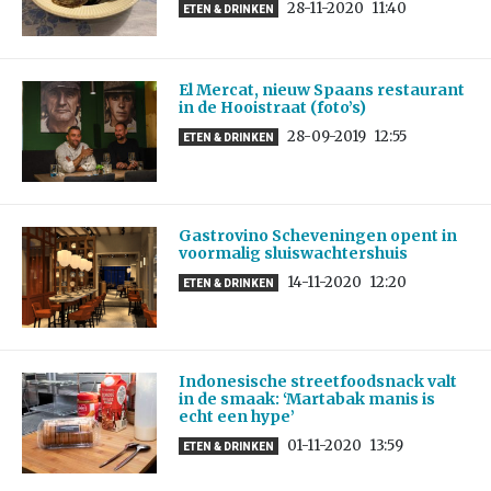
28-11-2020
11:40
ETEN & DRINKEN
El Mercat, nieuw Spaans restaurant
in de Hooistraat (foto’s)
28-09-2019
12:55
ETEN & DRINKEN
Gastrovino Scheveningen opent in
voormalig sluiswachtershuis
14-11-2020
12:20
ETEN & DRINKEN
Indonesische streetfoodsnack valt
in de smaak: ‘Martabak manis is
echt een hype’
01-11-2020
13:59
ETEN & DRINKEN