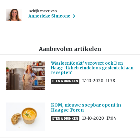
Bekijk meer van
Annerieke Simeone
Aanbevolen artikelen
‘MarleenKookt’ verovert ook Den
Haag: ‘Ik heb eindeloos gesleuteld aan
recepten’
17-10-2020
11:38
ETEN & DRINKEN
KOM, nieuwe soepbar opent in
Haagse Toren
13-10-2020
17:04
ETEN & DRINKEN