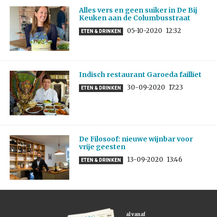
Alles vers en geen suiker in De Bij
Keuken aan de Columbusstraat
05-10-2020
12:32
ETEN & DRINKEN
Indisch restaurant Garoeda failliet
30-09-2020
17:23
ETEN & DRINKEN
De Filosoof: nieuwe wijnbar voor
vrije geesten
13-09-2020
13:46
ETEN & DRINKEN
al vanaf