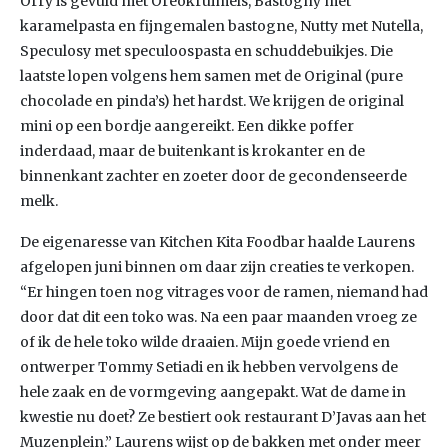
Orry is gevuld met Oreokruimels, Bastogny met
karamelpasta en fijngemalen bastogne, Nutty met Nutella,
Speculosy met speculoospasta en schuddebuikjes. Die
laatste lopen volgens hem samen met de Original (pure
chocolade en pinda’s) het hardst. We krijgen de original
mini op een bordje aangereikt. Een dikke poffer
inderdaad, maar de buitenkant is krokanter en de
binnenkant zachter en zoeter door de gecondenseerde
melk.
De eigenaresse van Kitchen Kita Foodbar haalde Laurens
afgelopen juni binnen om daar zijn creaties te verkopen.
“Er hingen toen nog vitrages voor de ramen, niemand had
door dat dit een toko was. Na een paar maanden vroeg ze
of ik de hele toko wilde draaien. Mijn goede vriend en
ontwerper Tommy Setiadi en ik hebben vervolgens de
hele zaak en de vormgeving aangepakt. Wat de dame in
kwestie nu doet? Ze bestiert ook restaurant D’Javas aan het
Muzenplein.” Laurens wijst op de bakken met onder meer