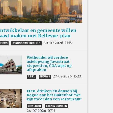
ntwikkelaar en gemeente willen
aast maken met Bellevue-plan
30-07-2026
11:16
IEUWS
STADSONTWIKKELING
Wethouder wil verdere
asielopvang Javastraat
stopzetten, COA wijst op
afspraken
27-07-2026
15:23
ASIEL
NIEUWS
Eten, drinken en dansen bij
Rogue aan het Buitenhof: ‘We
zijn meer dan een restaurant’
CITYLIGHT
ETEN & DRINKEN
24-07-2026
07:15