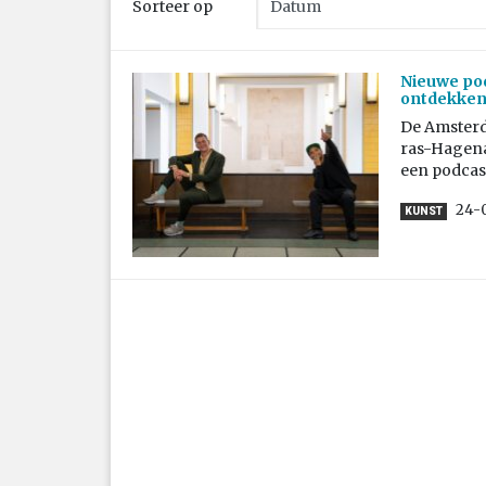
Sorteer op
Nieuwe pod
ontdekke
De Amsterd
ras-Hagena
een podcas
24-
KUNST