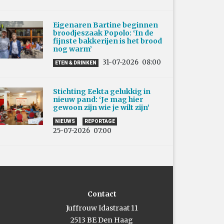
Eigenaren Bartine beginnen
broodjeszaak Popolo: ‘In de
fijnste bakkerijen is het brood
nog warm’
31-07-2026
08:00
ETEN & DRINKEN
Stichting Eekta gelukkig in
nieuw pand: ‘Je mag hier
gewoon zijn wie je wilt zijn’
NIEUWS
REPORTAGE
25-07-2026
07:00
Contact
Juffrouw Idastraat 11
2513 BE Den Haag