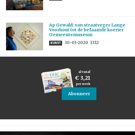
Ap Gewald: van straatveger Lange
Voorhout tot de befaamde koerier
Gemeentemuseum
30-03-2020
13:12
KUNST
al vanaf
€ 3,21
per week
Abonneer