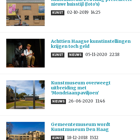
nieuwe huisstijl (foto’s)
02-10-2019
14:25
KUNST
Achttien Haagse kunstinstellingen
krijgen toch geld
05-11-2020
22:18
KUNST
NIEUWS
Kunstmuseum overweegt
uitbreiding met
‘Mondriaanpaviljoen’
26-06-2020
11:46
NIEUWS
Gemeentemuseum wordt
Kunstmuseum Den Haag
18-12-2018
15:12
KUNST