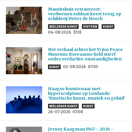
Mauritshuis restaureert:
verdwenen soldaat keert terug op
schilderij Pieter de Hooch
BEELDENDE KUNST
HISTORIE
KUNST
04-08-2026
17:01
Het verhaal achter het Yi Jun Peace
Museum: Koreaanse held stierf
onder verdachte omstandigheden
02-08-2026
07:30
KUNST
Haagse kunstenaar met
hypersculptuur op Lowlands:
‘Kinetische kunst, muziek en geluid’
BEELDENDE KUNST
KUNST
26-07-2026
07:08
Jerney Kaagman 1947 – 2026 –