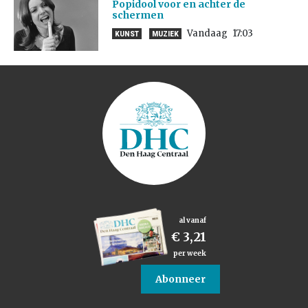
Popidool voor en achter de
schermen
Vandaag
17:03
KUNST
MUZIEK
al vanaf
€ 3,21
per week
Abonneer