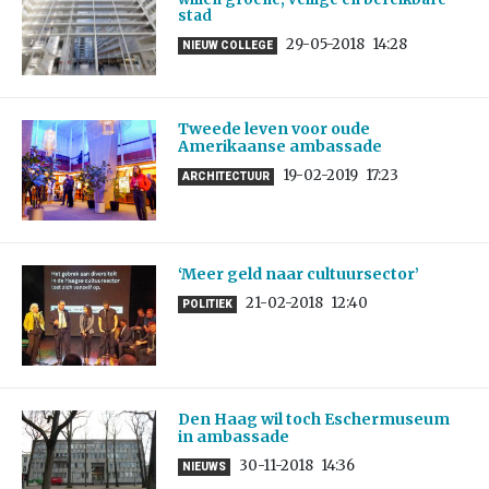
stad
29-05-2018
14:28
NIEUW COLLEGE
Tweede leven voor oude
Amerikaanse ambassade
19-02-2019
17:23
ARCHITECTUUR
‘Meer geld naar cultuursector’
21-02-2018
12:40
POLITIEK
Den Haag wil toch Eschermuseum
in ambassade
30-11-2018
14:36
NIEUWS