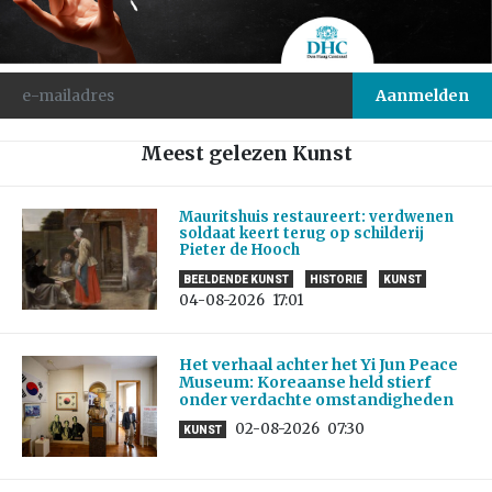
Meest gelezen Kunst
Mauritshuis restaureert: verdwenen
soldaat keert terug op schilderij
Pieter de Hooch
BEELDENDE KUNST
HISTORIE
KUNST
04-08-2026
17:01
Het verhaal achter het Yi Jun Peace
Museum: Koreaanse held stierf
onder verdachte omstandigheden
02-08-2026
07:30
KUNST