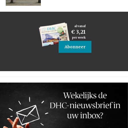
al vanaf
€ 3,21
per week
Abonneer