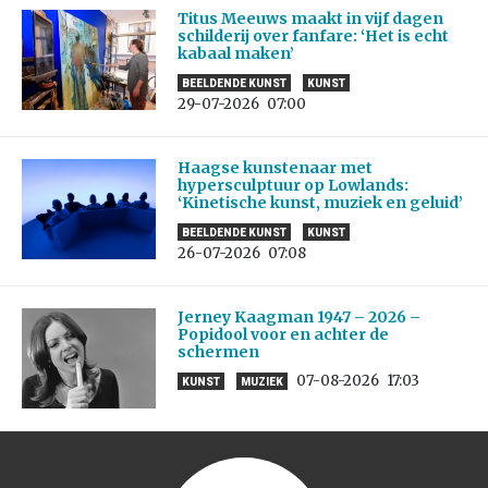
Titus Meeuws maakt in vijf dagen
schilderij over fanfare: ‘Het is echt
kabaal maken’
BEELDENDE KUNST
KUNST
29-07-2026
07:00
Haagse kunstenaar met
hypersculptuur op Lowlands:
‘Kinetische kunst, muziek en geluid’
BEELDENDE KUNST
KUNST
26-07-2026
07:08
Jerney Kaagman 1947 – 2026 –
Popidool voor en achter de
schermen
07-08-2026
17:03
KUNST
MUZIEK