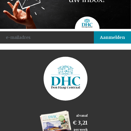
al vanaf
€ 3,21
per week