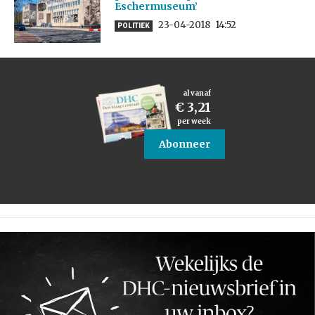
Eschermuseum’
23-04-2018
14:52
POLITIEK
al vanaf
€ 3,21
per week
Abonneer