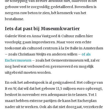
de schepping van Breuer absoluut niet, daarvoor is het
gebouw veel te zorgvuldig gedetailleerd. Bovendien is
nergens ruw beton te zien, hét kenmerk van het
brutalisme.
Iets dat past bij Museumkwartier
Galerie West en Anna Vastgoed & Cultuur zullen hier
voorlopig gaan improviseren. Maar voor een echte
toekomst als cultureel centrum à la De Balie in Amsterdam
– zoals Christiaan Weijts en anderen willen –
of als
Eschermuseum
– zoals het Gemeentemuseum wil, zal er
nog heel wat verbouwd en gerenoveerd en mogelijk
uitgebreid moeten worden.
En ook het asbestspook is al gesignaleerd. Het college van
B en W, dat wil dat het gebouw 11,5 miljoen euro opbrengt,
besloot in november een adempauze in te lassen. Tot 1
maart hebben externe partijen de kans het Escherplan
nader uit te werken. Ook als dat niet doorgaat, verzekerde