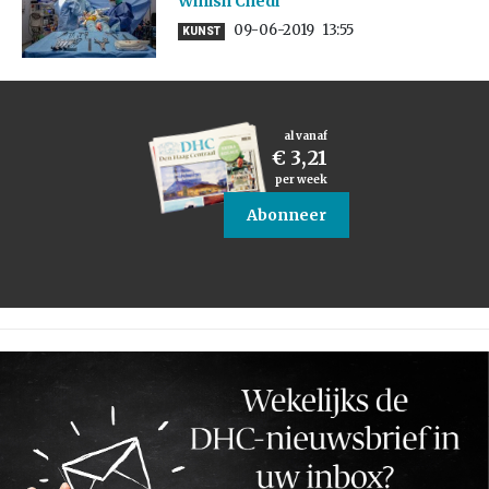
Winish Chedi
09-06-2019
13:55
KUNST
al vanaf
€ 3,21
per week
Abonneer