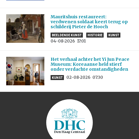
Mauritshuis restaureert:
verdwenen soldaat keert terug op
schilderij Pieter de Hooch
BEELDENDE KUNST
HISTORIE
KUNST
04-08-2026
17:01
Het verhaal achter het Yi Jun Peace
Museum: Koreaanse held stierf
onder verdachte omstandigheden
02-08-2026
07:30
KUNST