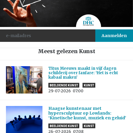
Meest gelezen Kunst
Titus Meeuws maakt in vijf dagen
schilderij over fanfare: ‘Het is echt
kabaal maken’
BEELDENDE KUNST
KUNST
29-07-2026
07:00
Haagse kunstenaar met
hypersculptuur op Lowlands:
‘Kinetische kunst, muziek en geluid’
BEELDENDE KUNST
KUNST
26-07-2026
07:08