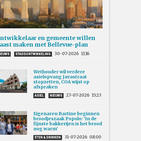
ntwikkelaar en gemeente willen
aast maken met Bellevue-plan
30-07-2026
11:16
IEUWS
STADSONTWIKKELING
Wethouder wil verdere
asielopvang Javastraat
stopzetten, COA wijst op
afspraken
27-07-2026
15:23
ASIEL
NIEUWS
Eigenaren Bartine beginnen
broodjeszaak Popolo: ‘In de
fijnste bakkerijen is het brood
nog warm’
31-07-2026
08:00
ETEN & DRINKEN