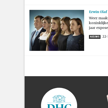
Erwin Olaf
Weer maakt
koninklijke
jaar expos
22-
NIEUWS