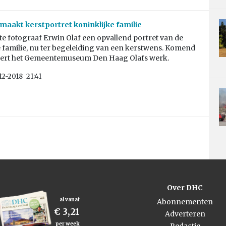
 maakt kerstportret koninklijke familie
e fotograaf Erwin Olaf een opvallend portret van de
 familie, nu ter begeleiding van een kerstwens. Komend
eert het Gemeentemuseum Den Haag Olafs werk.
12-2018
21:41
Over DHC
al vanaf
Abonnementen
€ 3,21
Adverteren
per week