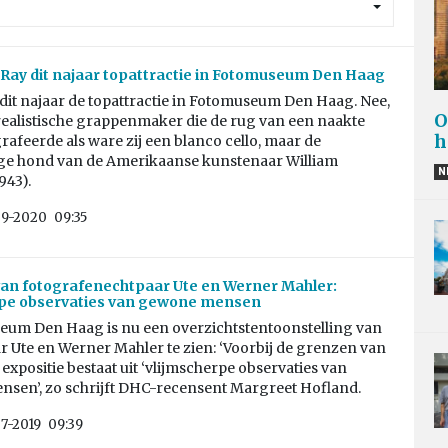
ay dit najaar topattractie in Fotomuseum Den Haag
dit najaar de topattractie in Fotomuseum Den Haag. Nee,
O
realistische grappenmaker die de rug van een naakte
h
afeerde als ware zij een blanco cello, maar de
ge hond van de Amerikaanse kunstenaar William
N
43).
09-2020
09:35
van fotografenechtpaar Ute en Werner Mahler:
rpe observaties van gewone mensen
eum Den Haag is nu een overzichtstentoonstelling van
r Ute en Werner Mahler te zien: ‘Voorbij de grenzen van
 expositie bestaat uit ‘vlijmscherpe observaties van
sen’, zo schrijft DHC-recensent Margreet Hofland.
7-2019
09:39