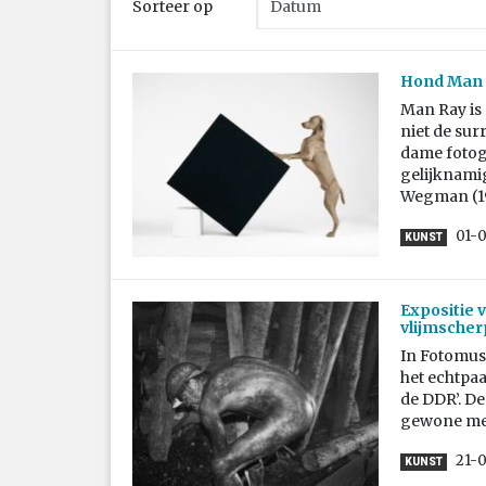
Sorteer op
Hond Man R
Man Ray is 
niet de sur
dame fotogr
gelijknami
Wegman (19
01-
KUNST
Expositie 
vlijmsche
In Fotomus
het echtpaa
de DDR’. De
gewone men
21-0
KUNST