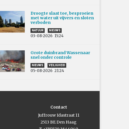
Droogte slaat toe, besproeien
met water uit vijvers en sloten
verboden
NATUUR
NIEUWS
03-08-2026
15:24
Grote duinbrand Wassenaar
snel onder controle
NIEUWS
VEILIGHEID
05-08-2026
21:24
Contact
Juffrouw Idastraat 11
2513 BE Den Haag