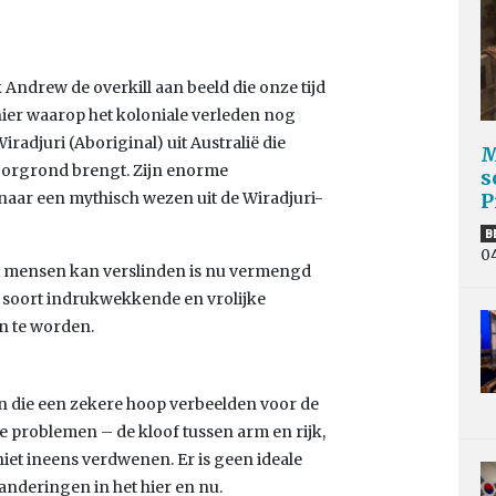
Andrew de overkill aan beeld die onze tijd
nier waarop het koloniale verleden nog
radjuri (Aboriginal) uit Australië die
M
oorgrond brengt. Zijn enorme
s
t naar een mythisch wezen uit de Wiradjuri-
P
B
0
e mensen kan verslinden is nu vermengd
n soort indrukwekkende en vrolijke
en te worden.
n die een zekere hoop verbeelden voor de
e problemen – de kloof tussen arm en rijk,
 niet ineens verdwenen. Er is geen ideale
nderingen in het hier en nu.