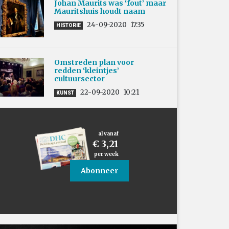
Johan Maurits was ‘fout’ maar
Mauritshuis houdt naam
24-09-2020
17:35
HISTORIE
Omstreden plan voor
redden ‘kleintjes’
cultuursector
22-09-2020
10:21
KUNST
al vanaf
€ 3,21
per week
Abonneer