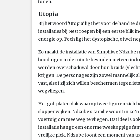
tonen.
Utopia
Bij het woord ‘Utopia’ ligt het voor de hand te 
installaties bij Nest roepen bij een eerste blik
energie op. Toch ligt het dystopische, ofwel n
Zo maakt de installatie van Simphiwe Ndzube 
houdingen in de ruimte bevinden meteen indru
worden overschaduwd door hun braids (vlecht
krijgen. De personages zijn zowel mannelijk a
vast, alsof zij zich willen beschermen tegen ie
wegvliegen.
Het golfplaten dak waarop twee figuren zich be
sloppenwijken. Ndzube’s familie woont in zo’n w
voertuig om mee weg te vliegen. Dat idee is ook 
installatie hangt: een enorme tweekoppige fant
vrolijke plek. Ndzube toont een moment van tr