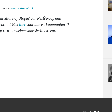
nformatie:
www.nestruimte.nl
Fair Share of Utopia’ van Nest? Koop dan
ntraal. Klik
hier
voor alle verkooppunten. U
t DHC 10 weken voor slechts 10 euro.
Over DHC