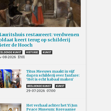
auritshuis restaureert: verdwenen
oldaat keert terug op schilderij
ieter de Hooch
EELDENDE KUNST
HISTORIE
KUNST
4-08-2026
17:01
Titus Meeuws maakt in vijf
dagen schilderij over fanfare:
‘Het is echt kabaal maken’
BEELDENDE KUNST
KUNST
29-07-2026
07:00
Het verhaal achter het Yi Jun
Peace Museum: Koreaanse