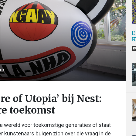
E
K
K
rt)
re of Utopia’ bij Nest:
re toekomst
re wereld voor toekomstige generaties of staat
r kunstenaars buigen zich over die vraag in de