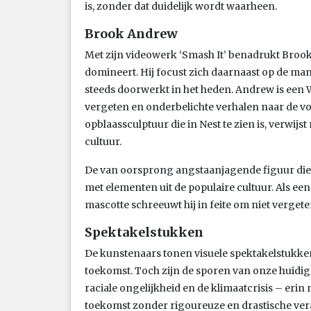
is, zonder dat duidelijk wordt waarheen.
Brook Andrew
Met zijn videowerk ‘Smash It’ benadrukt Brook 
domineert. Hij focust zich daarnaast op de ma
steeds doorwerkt in het heden. Andrew is een Wi
vergeten en onderbelichte verhalen naar de v
opblaassculptuur die in Nest te zien is, verwijs
cultuur.
De van oorsprong angstaanjagende figuur di
met elementen uit de populaire cultuur. Als ee
mascotte schreeuwt hij in feite om niet verget
Spektakelstukken
De kunstenaars tonen visuele spektakelstukke
toekomst. Toch zijn de sporen van onze huidig
raciale ongelijkheid en de klimaatcrisis – erin
toekomst zonder rigoureuze en drastische vera