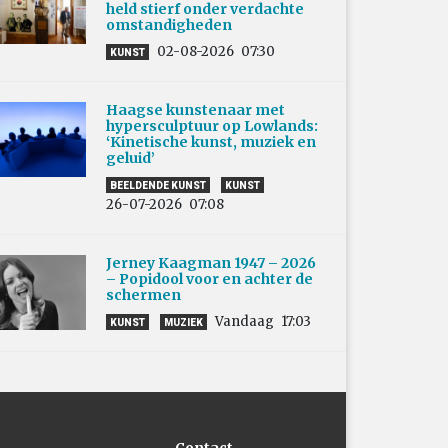
held stierf onder verdachte
omstandigheden
02-08-2026
07:30
KUNST
Haagse kunstenaar met
hypersculptuur op Lowlands:
‘Kinetische kunst, muziek en
geluid’
BEELDENDE KUNST
KUNST
26-07-2026
07:08
Jerney Kaagman 1947 – 2026
– Popidool voor en achter de
schermen
Vandaag
17:03
KUNST
MUZIEK
Contact