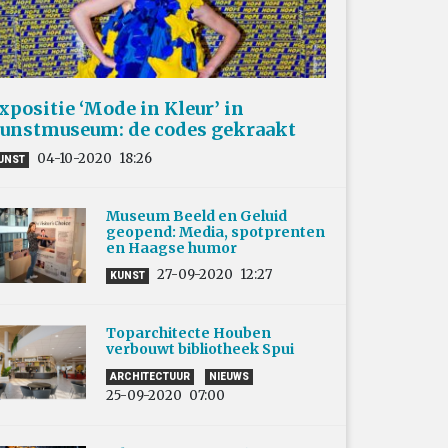
xpositie ‘Mode in Kleur’ in
unstmuseum: de codes gekraakt
04-10-2020
18:26
UNST
Museum Beeld en Geluid
geopend: Media, spotprenten
en Haagse humor
27-09-2020
12:27
KUNST
Toparchitecte Houben
verbouwt bibliotheek Spui
ARCHITECTUUR
NIEUWS
25-09-2020
07:00