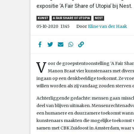
expositie ‘A Fair Share of Utopia’ bij Nest.
KUNST
A FAIR SHARE OF UTOPIA
NEST
Door
Eline van der Haak
05-10-2020
13:45
V
oor de groepstentoonstelling ‘A Fair Sha
Manon Braat vier kunstenaars met diver
ingaan op een denkbeeldige toekomst. Ze vroe
willen worden als zij vandaag zouden sterven 
Achterliggende gedachte: mensen gaan misschie
deel van blijven uitmaken. Mensenrechtenadvo
een humanere en duurzamere toekomst wannee
kunstenaars maakten die mogelijke toekomst vi
samen met CBK Zuidoost in Amsterdam, waar 