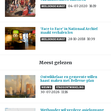
04-07-2020
16:19
BEELDENDE KUNST
‘Face to Face’ in Nationaal Archief
maakt verhalen los
28-10-2018
10:39
BEELDENDE KUNST
Meest gelezen
Ontwikkelaar en gemeente willen
haast maken met Bellevue-plan
NIEUWS
STADSONTWIKKELING
30-07-2026
11:16
Wethouder wil verdere asielopvang