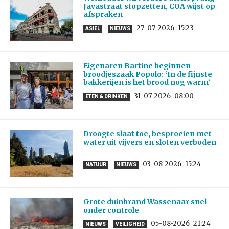
Javastraat stopzetten, COA wijst op
afspraken
27-07-2026
15:23
ASIEL
NIEUWS
Eigenaren Bartine beginnen
broodjeszaak Popolo: ‘In de fijnste
bakkerijen is het brood nog warm’
31-07-2026
08:00
ETEN & DRINKEN
Droogte slaat toe, besproeien met
water uit vijvers en sloten verboden
03-08-2026
15:24
NATUUR
NIEUWS
Grote duinbrand Wassenaar snel
onder controle
05-08-2026
21:24
NIEUWS
VEILIGHEID