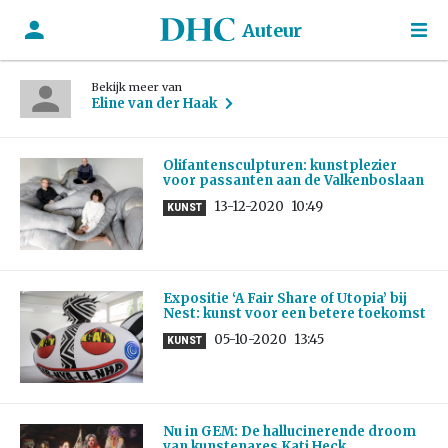
Auteur
Bekijk meer van
Eline van der Haak
Olifantensculpturen: kunstplezier
voor passanten aan de Valkenboslaan
13-12-2020
10:49
KUNST
Expositie ‘A Fair Share of Utopia’ bij
Nest: kunst voor een betere toekomst
05-10-2020
13:45
KUNST
Nu in GEM: De hallucinerende droom
van kunstenares Kati Heck