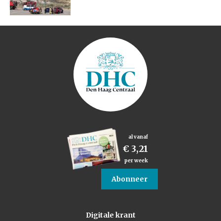
al vanaf
€ 3,21
per week
Abonneer
Digitale krant