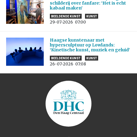
schilderij over fanfare: ‘Het is echt
kabaal maken’
BEELDENDE KUNST
KUNST
29-07-2026
07:00
Haagse kunstenaar met
hypersculptuur op Lowlands:
‘Kinetische kunst, muziek en geluid’
BEELDENDE KUNST
KUNST
26-07-2026
07:08