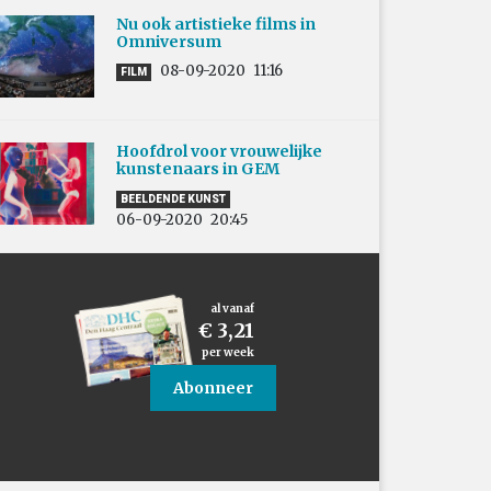
Nu ook artistieke films in
Omniversum
08-09-2020
11:16
FILM
Hoofdrol voor vrouwelijke
kunstenaars in GEM
BEELDENDE KUNST
06-09-2020
20:45
al vanaf
€ 3,21
per week
Abonneer