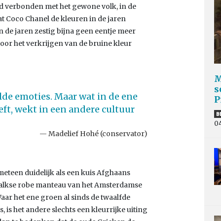
jd verbonden met het gewone volk, in de
t Coco Chanel de kleuren in de jaren
in de jaren zestig bijna geen eentje meer
or het verkrijgen van de bruine kleur
M
s
lde emoties. Maar wat in de ene
P
eft, wekt in een andere cultuur
B
0
Madelief Hohé (conservator)
meteen duidelijk als een kuis Afghaans
alkse robe manteau van het Amsterdamse
aar het ene groen al sinds de twaalfde
, is het andere slechts een kleurrijke uiting