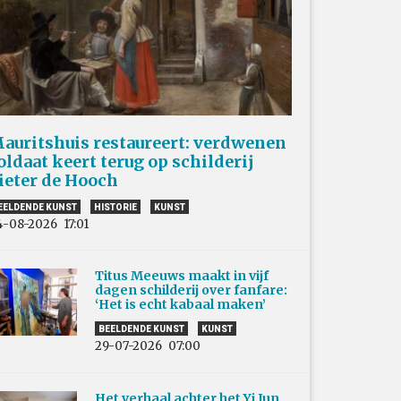
auritshuis restaureert: verdwenen
oldaat keert terug op schilderij
ieter de Hooch
EELDENDE KUNST
HISTORIE
KUNST
4-08-2026
17:01
Titus Meeuws maakt in vijf
dagen schilderij over fanfare:
‘Het is echt kabaal maken’
BEELDENDE KUNST
KUNST
29-07-2026
07:00
Het verhaal achter het Yi Jun