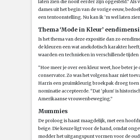
laten zien die nooit eerder zijn opgesteld.” Als
dames uit het begin van de vorige eeuw, bedoeld
een tentoonstelling. Nu kan ik ’m wel laten zi
Thema ‘Mode in Kleur’ eendimensi
Is het thema van deze expositie dan zo eendim
de kleuren een wat anekdotisch karakter heeft,
waarden en technieken in verschillende tijden 
“Hoe meer je over een kleur weet, hoe beter je 
conservator. Zo was het volgens haar niet toev
Harris een pruimkleurig broekpak droeg toen
nominatie accepteerde. “Dat ‘plum’ is historisc
Amerikaanse vrouwenbeweging.”
Mummies
De proloog is haast maagdelijk, met een hoofdro
beige. Die keuze ligt voor de hand, omdat onge
modder het uitgangspunt vormen voor de ouds