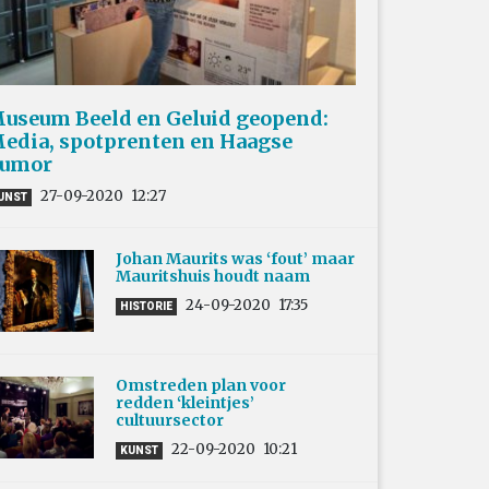
useum Beeld en Geluid geopend:
edia, spotprenten en Haagse
umor
27-09-2020
12:27
UNST
Johan Maurits was ‘fout’ maar
Mauritshuis houdt naam
24-09-2020
17:35
HISTORIE
Omstreden plan voor
redden ‘kleintjes’
cultuursector
22-09-2020
10:21
KUNST