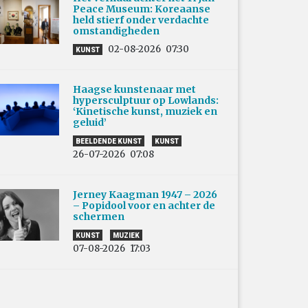
Peace Museum: Koreaanse
held stierf onder verdachte
omstandigheden
02-08-2026
07:30
KUNST
Haagse kunstenaar met
hypersculptuur op Lowlands:
‘Kinetische kunst, muziek en
geluid’
BEELDENDE KUNST
KUNST
26-07-2026
07:08
Jerney Kaagman 1947 – 2026
– Popidool voor en achter de
schermen
KUNST
MUZIEK
07-08-2026
17:03