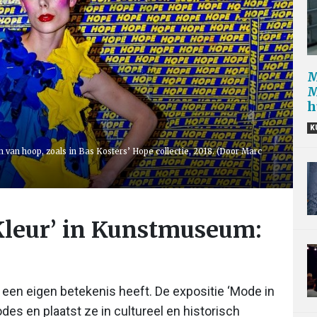
M
M
h
K
 van hoop, zoals in Bas Kosters’ Hope collectie, 2018. (Door Marc
Kleur’ in Kunstmuseum:
 een eigen betekenis heeft. De expositie ‘Mode in
es en plaatst ze in cultureel en historisch