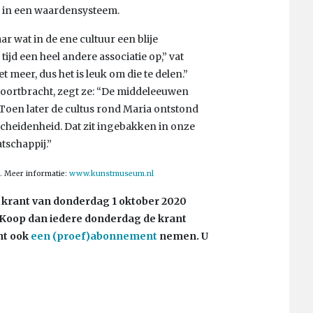
 in een waardensysteem.
r wat in de ene cultuur een blije
tijd een heel andere associatie op,” vat
 meer, dus het is leuk om die te delen.”
voortbracht, zegt ze: “De middeleeuwen
Toen later de cultus rond Maria ontstond
scheidenheid. Dat zit ingebakken in onze
tschappij.”
. Meer informatie:
www.kunstmuseum.nl
de krant van donderdag 1 oktober 2020
? Koop dan iedere donderdag de krant
nt ook
een (proef)abonnement
nemen. U