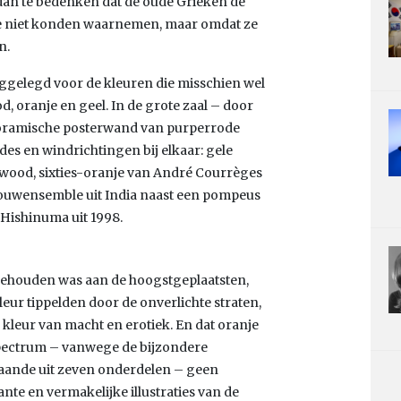
an te bedenken dat de oude Grieken de
ze niet konden waarnemen, maar omdat ze
n.
eggelegd voor de kleuren die misschien wel
 oranje en geel. In de grote zaal – door
oramische posterwand van purperrode
des en windrichtingen bij elkaar: gele
wood, sixties-oranje van André Courrèges
trouwensemble uit India naast een pompeus
Hishinuma uit 1998.
orbehouden was aan de hoogstgeplaatsten,
 kleur tippelden door de onverlichte straten,
s kleur van macht en erotiek. En dat oranje
spectrum – vanwege de bijzondere
staande uit zeven onderdelen – geen
ante en vermakelijke illustraties van de