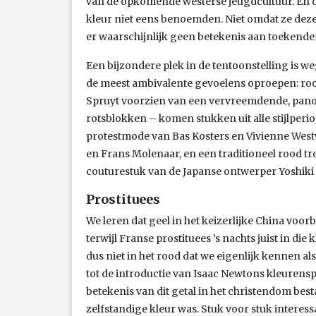
van de opkomende westerse jeugdcultuur. En d
kleur niet eens benoemden. Niet omdat ze de
er waarschijnlijk geen betekenis aan toekende
Een bijzondere plek in de tentoonstelling is w
de meest ambivalente gevoelens oproepen: rood,
Spruyt voorzien van een vervreemdende, pan
rotsblokken – komen stukken uit alle stijlperio
protestmode van Bas Kosters en Vivienne West
en Frans Molenaar, en een traditioneel rood 
couturestuk van de Japanse ontwerper Yoshiki 
Prostituees
We leren dat geel in het keizerlijke China vo
terwijl Franse prostituees ’s nachts juist in die
dus niet in het rood dat we eigenlijk kennen al
tot de introductie van Isaac Newtons kleuren
betekenis van dit getal in het christendom be
zelfstandige kleur was. Stuk voor stuk interess