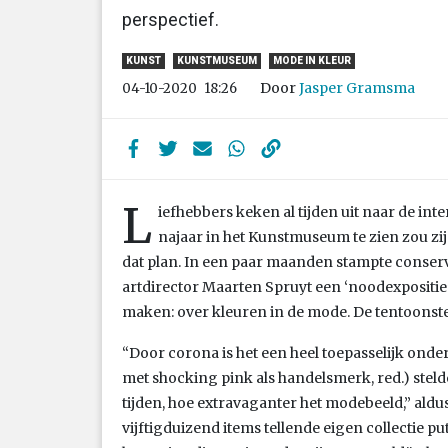
perspectief.
KUNST
KUNSTMUSEUM
MODE IN KLEUR
Door
Jasper Gramsma
04-10-2020
18:26
L
iefhebbers keken al tijden uit naar de inte
najaar in het Kunstmuseum te zien zou zi
dat plan. In een paar maanden stampte conser
artdirector Maarten Spruyt een ‘noodexpositie’ u
maken: over kleuren in de mode. De tentoonstel
“Door corona is het een heel toepasselijk ond
met shocking pink als handelsmerk, red.) stelde 
tijden, hoe extravaganter het modebeeld,” aldu
vijftigduizend items tellende eigen collectie put