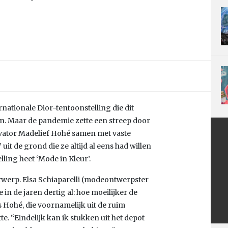
rnationale Dior-tentoonstelling die dit
jn. Maar de pandemie zette een streep door
vator Madelief Hohé samen met vaste
it de grond die ze altijd al eens had willen
ling heet ‘Mode in Kleur’.
erwerp. Elsa Schiaparelli (modeontwerpster
in de jaren dertig al: hoe moeilijker de
s Hohé, die voornamelijk uit de ruim
te. “Eindelijk kan ik stukken uit het depot