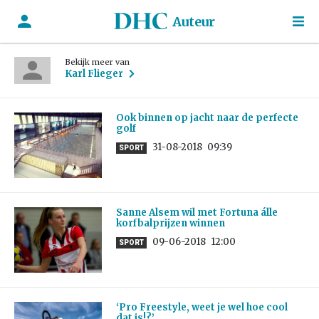
Auteur
Bekijk meer van
Karl Flieger
Ook binnen op jacht naar de perfecte
golf
31-08-2018
09:39
SPORT
Sanne Alsem wil met Fortuna álle
korfbalprijzen winnen
09-06-2018
12:00
SPORT
‘Pro Freestyle, weet je wel hoe cool
dat is!?’