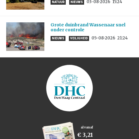
03-08-2026
15:24
NATUUR
NIEUWS
Grote duinbrand Wassenaar snel
onder controle
05-08-2026
21:24
NIEUWS
VEILIGHEID
al vanaf
€ 3,21