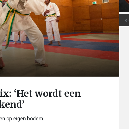
x: ‘Het wordt een
kend’
sen op eigen bodem.