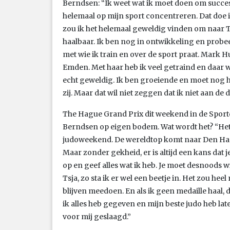
Berndsen: “Ik weet wat ik moet doen om succes
helemaal op mijn sport concentreren. Dat doe ik
zou ik het helemaal geweldig vinden om naar To
haalbaar. Ik ben nog in ontwikkeling en probe
met wie ik train en over de sport praat. Mark 
Emden. Met haar heb ik veel getraind en daar wor
echt geweldig. Ik ben groeiende en moet nog h
zij. Maar dat wil niet zeggen dat ik niet aan de
The Hague Grand Prix dit weekend in de Sportc
Berndsen op eigen bodem. Wat wordt het? “Het 
judoweekend. De wereldtop komt naar Den Haag
Maar zonder gekheid, er is altijd een kans dat 
op en geef alles wat ik heb. Je moet desnoods 
Tsja, zo sta ik er wel een beetje in. Het zou heel
blijven meedoen. En als ik geen medaille haal,
ik alles heb gegeven en mijn beste judo heb laten
voor mij geslaagd.”