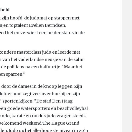
 held
uit zijn hoofd: de judomat op stappen met
 en toptalent Evelien Berndsen.
d het en verwierf een heldenstatus in de
ondere masterclass judo en leerde met
 van het vaderlandse neusje van de zalm.
 de politicus na een halfuurtje. “Maar het
en sparren.”
ol door de dames in de knoop leggen. Zijn
otoernooi zegt veel over hoe hij en zijn
 sporten kijken. “De stad Den Haag
bben goede watersporters en beachvolleybal
ondo, karate en nu dus judo vragen steeds
at we komend weekend The Hague Grand
n. Judo op het allerhoogste niveau in zo’n