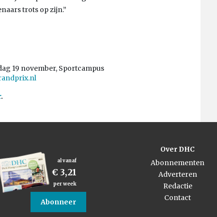
aars trots op zijn.”
ondag 19 november, Sportcampus
andprix.nl
r
.
Over DHC
al vanaf
Abonnementen
€ 3,21
Adverteren
per week
Redactie
Contact
Abonneer