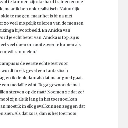
vol te kunnen zijn: keihard trainen en me
, maar ik ben ook realistisch. Natuurlijk
kio te mogen, maar het is bijna niet
er zo veel mogelijk te leren van de mensen
Huizinga bijvoorbeeld. En Anicka van
d je echt beter van. Anicka is top, zij is
eel veel doen om ooit zover te komen als
 deur wil rammelen.”
ampus is de eerste echte test voor
wordt in elk geval een fantastisch
 en ik denk dan: als dat maar goed gaat.
je een medaille wint. Ik ga gewoon de mat
willen sterven op de mat? Noemen ze dat zo?
 mooi zijn als ik lang in het toernooi kan
 dan moet ik in elk geval kunnen zeggen dat
 zien. Als dat zo is, dan is het toernooi