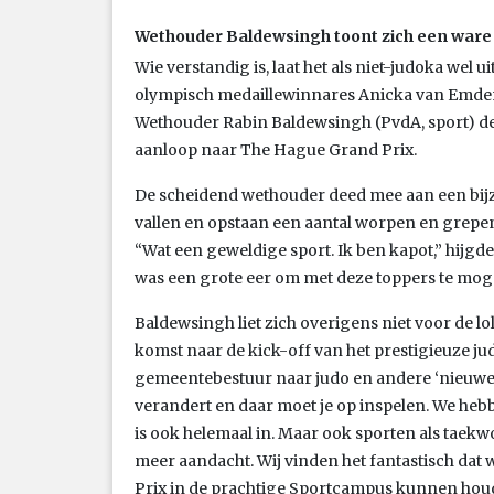
Wethouder Baldewsingh toont zich een ware
Wie verstandig is, laat het als niet-judoka wel 
olympisch medaillewinnares Anicka van Emden
Wethouder Rabin Baldewsingh (PvdA, sport) dee
aanloop naar The Hague Grand Prix.
De scheidend wethouder deed mee aan een bijz
vallen en opstaan een aantal worpen en grepen
“Wat een geweldige sport. Ik ben kapot,” hijgde
was een grote eer om met deze toppers te mog
Baldewsingh liet zich overigens niet voor de l
komst naar de kick-off van het prestigieuze jud
gemeentebestuur naar judo en andere ‘nieuwe’
verandert en daar moet je op inspelen. We he
is ook helemaal in. Maar ook sporten als taekw
meer aandacht. Wij vinden het fantastisch d
Prix in de prachtige Sportcampus kunnen houde