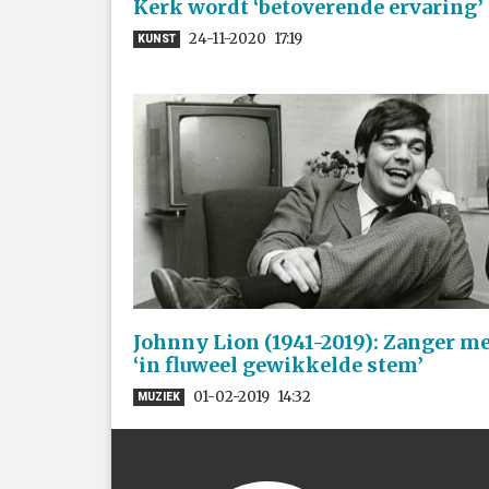
Kerk wordt ‘betoverende ervaring’
24-11-2020
17:19
KUNST
Johnny Lion (1941-2019): Zanger m
‘in fluweel gewikkelde stem’
01-02-2019
14:32
MUZIEK