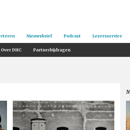
erteren
Nieuwsbrief
Podcast
Lezersservice
Over DHC
Partnerbijdragen
M