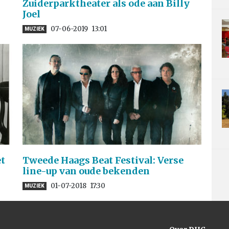
Zuiderparktheater als ode aan Billy
Joel
07-06-2019
13:01
MUZIEK
et
Tweede Haags Beat Festival: Verse
line-up van oude bekenden
01-07-2018
17:30
MUZIEK