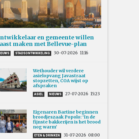
ntwikkelaar en gemeente willen
aast maken met Bellevue-plan
30-07-2026
11:16
IEUWS
STADSONTWIKKELING
Wethouder wil verdere
asielopvang Javastraat
stopzetten, COA wijst op
afspraken
27-07-2026
15:23
ASIEL
NIEUWS
Eigenaren Bartine beginnen
broodjeszaak Popolo: ‘In de
fijnste bakkerijen is het brood
nog warm’
31-07-2026
08:00
ETEN & DRINKEN