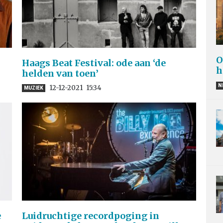
O
Haags Beat Festival: ode aan ‘de
h
helden van toen’
N
12-12-2021
15:34
MUZIEK
e
Luidruchtige recordpoging in