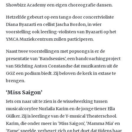
Showbizz Academy een eigen choreografie dansen.
Hetzelfde gebeurt op een tango door concertvioliste
Diana Byazarti en cellist Jascha Bordon, in wier
voorstelling ook leerling-violisten van Byazarti op het
YMCA Muziekcentrum zullen participeren.
Naast twee voorstellingen met popsongs is er de
presentatie van ‘Bandsessies’, een bandcoachingproject
van Stichting Anton Constandse dat muzikanten uit de
GGZ een podium biedt. Zij beloven de kerk in extase te
brengen.
‘Miss Saigon’
Iets om naar uit te zien is de wisselwerking tussen
musicalcoryfee Nurlaila Karim en de jonge tiener Ella
Gülker. Zij is leerlinge van de Y-musical Theaterschool.
Karim, die onder meer in ‘Miss Saigon’, ‘Mamma Mia’ en
‘Fame’ speelde, verheugt zich op het duet dat tijdens haar