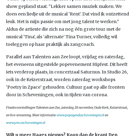
show gepland staat. “Lekker samen muziek maken. We
doen een liedje uit de musical ‘Rent’. Dat vind ik ontzettend
leuk. Het is mijn passie om met jong talent te werken.”
Aldus de artieste die zich na nog één grote tour met de
musical ‘Tina’, als ‘alternate’ Tina Turner, volledig wil
toeleggen op haar praktijk als zangcoach.
Parallel aan Talenten aan Zee loopt, vrijdag en zaterdag,
het eveneens uitgestelde popevenement Hipfest. Dit heeft
iets verderop plaats, in concertzaal Saturnus. In Studio 26,
ook in de Keizerstraat, worden zaterdag workshops
‘Poetry in Zpace’ gehouden. Cultuur gaat op alle fronten
door in Scheveningen, ook in tijden van corona.
Finalevoorstellingen Talenten aan Zee, zaterdag 28 november, Oude Kerk, Keizerstraat,
en live-streaming. Meer informatie:
www.popagendascheveningen.nl
en
www.ymcascheveningen.nl
Wilt u meer Haags nieuws? Koop dan de krant Den