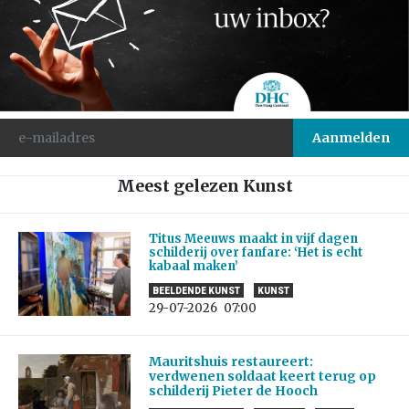
Meest gelezen Kunst
Titus Meeuws maakt in vijf dagen
schilderij over fanfare: ‘Het is echt
kabaal maken’
BEELDENDE KUNST
KUNST
29-07-2026
07:00
Mauritshuis restaureert:
verdwenen soldaat keert terug op
schilderij Pieter de Hooch