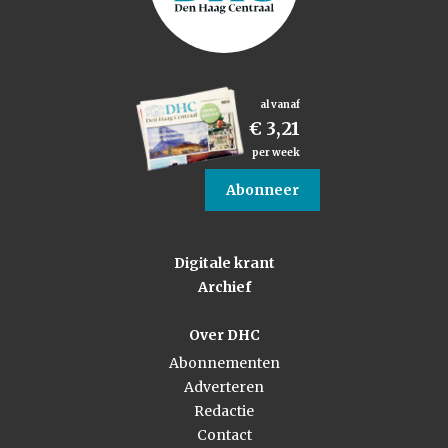
al vanaf
€ 3,21
per week
Abonneer
Digitale krant
Archief
Over DHC
Abonnementen
Adverteren
Redactie
Contact