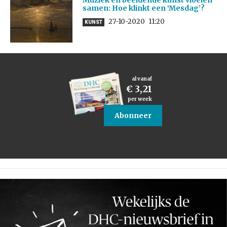
Muziek en beeldende kunst vloeien
samen: Hoe klinkt een ‘Mesdag’?
27-10-2020
11:20
KUNST
al vanaf
€ 3,21
per week
Abonneer