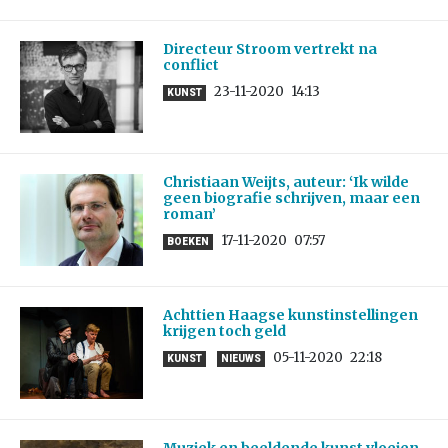
Directeur Stroom vertrekt na
conflict
23-11-2020
14:13
KUNST
Christiaan Weijts, auteur: ‘Ik wilde
geen biografie schrijven, maar een
roman’
17-11-2020
07:57
BOEKEN
Achttien Haagse kunstinstellingen
krijgen toch geld
05-11-2020
22:18
KUNST
NIEUWS