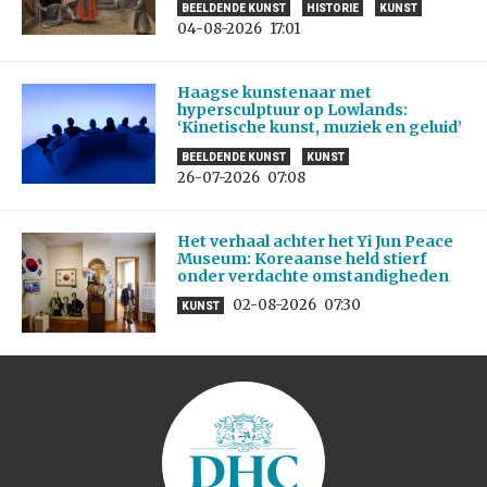
BEELDENDE KUNST
HISTORIE
KUNST
04-08-2026
17:01
Haagse kunstenaar met
hypersculptuur op Lowlands:
‘Kinetische kunst, muziek en geluid’
BEELDENDE KUNST
KUNST
26-07-2026
07:08
Het verhaal achter het Yi Jun Peace
Museum: Koreaanse held stierf
onder verdachte omstandigheden
02-08-2026
07:30
KUNST