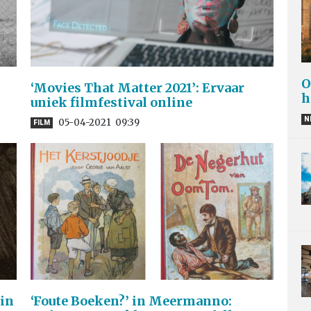
O
‘Movies That Matter 2021’: Ervaar
h
uniek filmfestival online
N
05-04-2021
09:39
FILM
 in
‘Foute Boeken?’ in Meermanno: