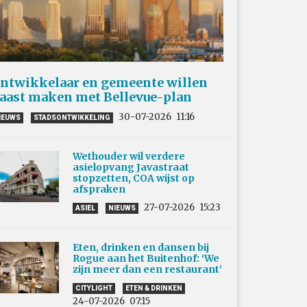
ntwikkelaar en gemeente willen
aast maken met Bellevue-plan
30-07-2026
11:16
IEUWS
STADSONTWIKKELING
Wethouder wil verdere
asielopvang Javastraat
stopzetten, COA wijst op
afspraken
27-07-2026
15:23
ASIEL
NIEUWS
Eten, drinken en dansen bij
Rogue aan het Buitenhof: ‘We
zijn meer dan een restaurant’
CITYLIGHT
ETEN & DRINKEN
24-07-2026
07:15