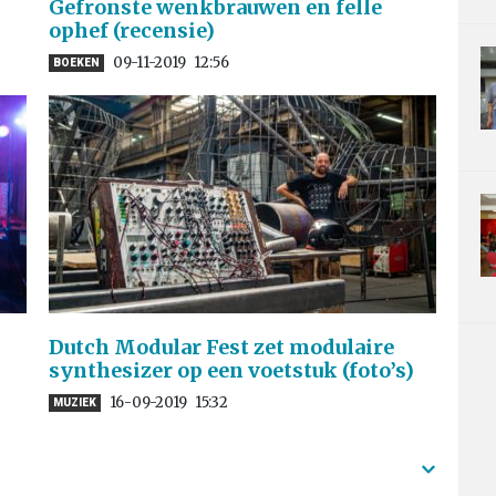
Gefronste wenkbrauwen en felle
ophef (recensie)
09-11-2019
12:56
BOEKEN
Dutch Modular Fest zet modulaire
synthesizer op een voetstuk (foto’s)
16-09-2019
15:32
MUZIEK