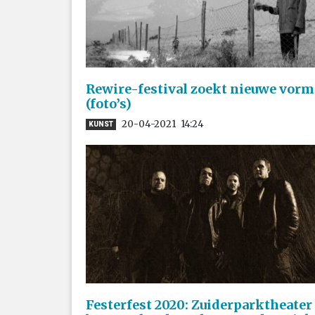
Rewire-festival zoekt nieuwe vorm
(foto’s)
20-04-2021
14:24
KUNST
Festerfest 2020: Zuiderparktheater