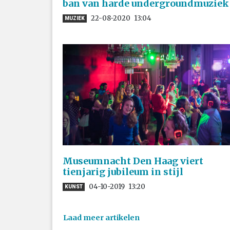
ban van harde undergroundmuziek
22-08-2020
13:04
MUZIEK
Museumnacht Den Haag viert
tienjarig jubileum in stijl
04-10-2019
13:20
KUNST
Laad meer artikelen